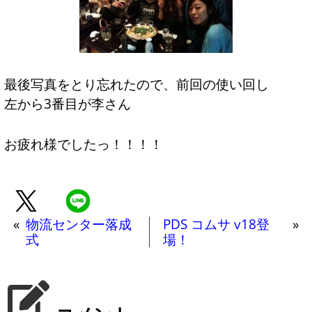
最後写真をとり忘れたので、前回の使い回し
左から3番目が李さん
お疲れ様でしたっ！！！！
«
物流センター落成
PDS コムサ v18登
»
式
場！