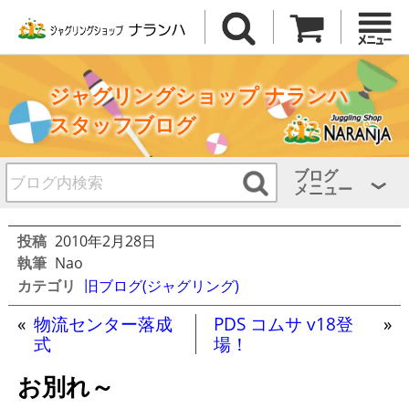
ジャグリングショップ ナランハ
スタッフブログ
ブログ
メニュー
投稿
2010年2月28日
執筆
Nao
カテゴリ
旧ブログ(ジャグリング)
«
物流センター落成
PDS コムサ v18登
»
式
場！
お別れ～