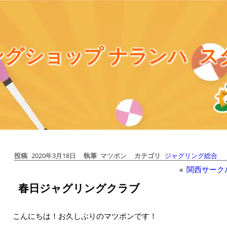
グショップ ナランハ
ス
投稿
2020年3月18日
執筆
マツポン
カテゴリ
ジャグリング総合
«
関西サーク
春日ジャグリングクラブ
こんにちは！お久しぶりのマツポンです！