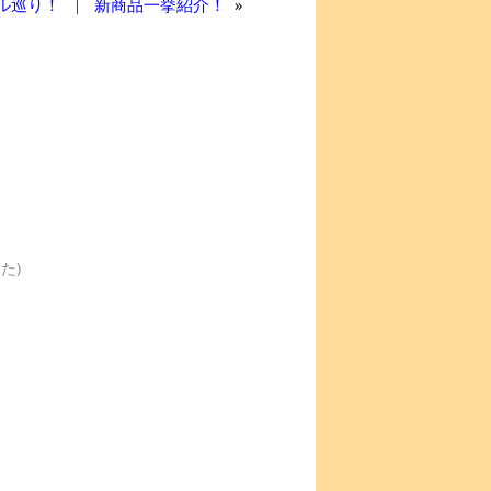
ル巡り！
新商品一挙紹介！
»
た)