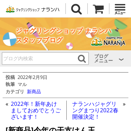
ジャグリングショップ ナランハ
スタッフブログ
ブログ
メニュー
投稿
2022年2月9日
執筆
マル
カテゴリ
新商品
«
2022年！新年あけ
ナランハジャグリ
»
ましておめでとうご
ングまつり2022春
ざいます！
開催決定！
[新商品]今年の干支けん玉