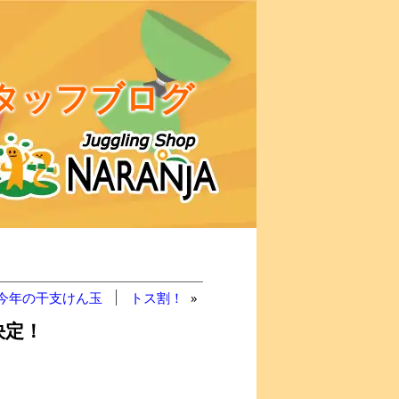
タッフブログ
]今年の干支けん玉
トス割！
»
決定！