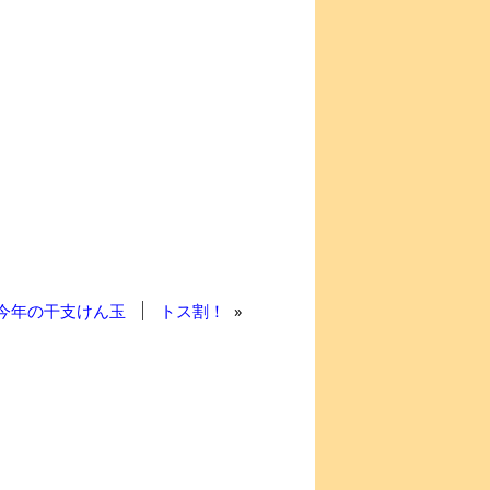
]今年の干支けん玉
トス割！
»