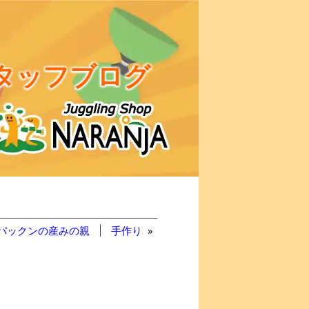
タッフブログ
パックンの産みの親
手作り
»