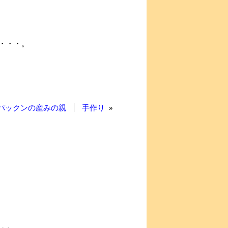
・・・。
パックンの産みの親
手作り
»