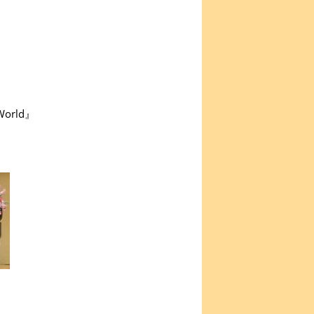
orld』