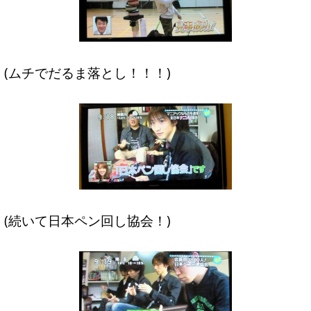
(ムチでだるま落とし！！！)
(続いて日本ペン回し協会！)