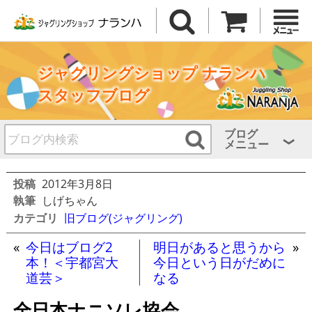
ジャグリングショップ ナランハ
スタッフブログ
ブログ
メニュー
投稿
2012年3月8日
執筆
しげちゃん
カテゴリ
旧ブログ(ジャグリング)
«
今日はブログ2
明日があると思うから
»
本！＜宇都宮大
今日という日がだめに
道芸＞
なる
全日本ナニソレ協会