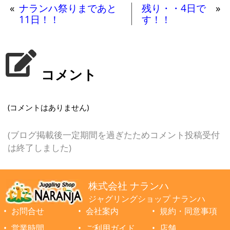
«
ナランハ祭りまであと
残り・・4日で
»
11日！！
す！！
コメント
(コメントはありません)
(ブログ掲載後一定期間を過ぎたためコメント投稿受付
は終了しました)
株式会社 ナランハ
ジャグリングショップ ナランハ
お問合せ
会社案内
規約・同意事項
営業時間
ご利用ガイド
店舗