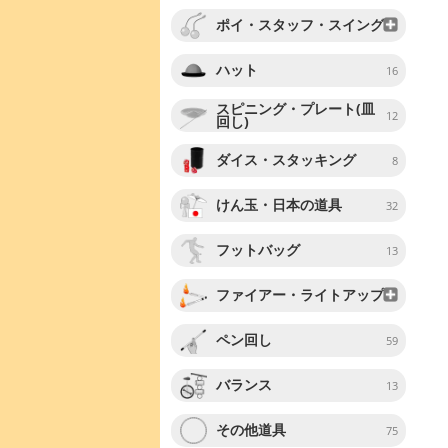
ポイ・スタッフ・スイング
ハット
16
スピニング・プレート(皿
12
回し)
ダイス・スタッキング
8
けん玉・日本の道具
32
フットバッグ
13
ファイアー・ライトアップ
ペン回し
59
バランス
13
その他道具
75