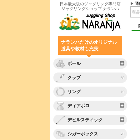
通
日本最大級のジャグリング専門店
ジャグリングショップ ナランハ
ナランハだけのオリジナル
道具や教材も充実
ボール
クラブ
60
リング
19
ディアボロ
デビルスティック
シガーボックス
20