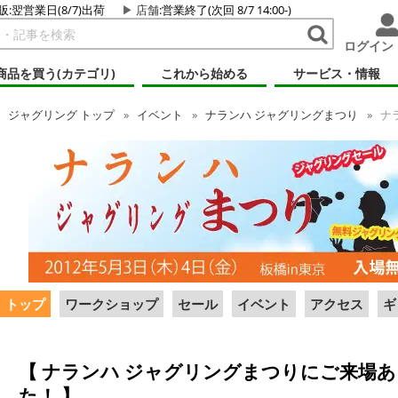
販:翌営業日(8/7)出荷
店舗
:営業終了(次回 8/7 14:00-)
ログイン
商品を買う(カテゴリ)
これから始める
サービス・情報
ジャグリング
トップ
イベント
ナランハ ジャグリングまつり
ナラ
トップ
ワークショップ
セール
イベント
アクセス
ギ
ナランハ ジャグリングまつりにご来場
た！