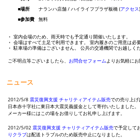
場所
ナランハ店舗 / ハイライフプラザ板橋 (
アクセス
参加費
無料
室内会場のため、雨天時でも予定通り開催いたします。
会場はすべて土足で利用できます。 室内履きのご用意は必
駐車場の準備はございません。 公共の交通機関でお越しく
ご不明点等ございましたら、
お問合せフォーム
よりお気軽にお
ニュース
2012/5/8
震災復興支援 チャリティアイテム販売
での売り上げは
日本赤十字社に東日本大震災義援金として寄付いたしました。
メーカー様にはこの場をお借りしてお礼申し上げます。
2012/5/02
震災復興支援 チャリティアイテム販売
で予定して
りクラブ
は配送トラブルのため販売中止になりました。