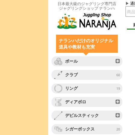
通
日本最大級のジャグリング専門店
ジャグリングショップ ナランハ
ナランハだけのオリジナル
道具や教材も充実
ボール
クラブ
60
リング
19
ディアボロ
デビルスティック
シガーボックス
20