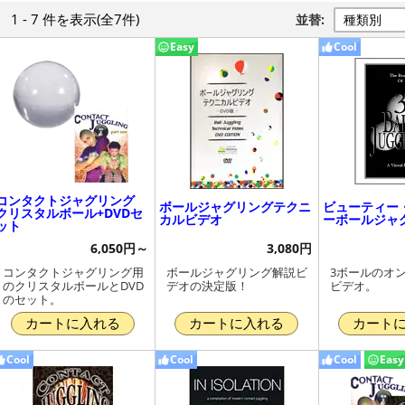
1 - 7 件
を表示
(全7件)
並替:
Easy
Cool
コンタクトジャグリング
ボールジャグリングテクニ
ビューティー
クリスタルボール+DVDセ
カルビデオ
ーボールジャ
ット
6,050円～
3,080円
コンタクトジャグリング用
ボールジャグリング解説ビ
3ボールのオ
のクリスタルボールとDVD
デオの決定版！
ビデオ。
のセット。
カートに入れる
カートに入れる
カート
Cool
Cool
Cool
Easy