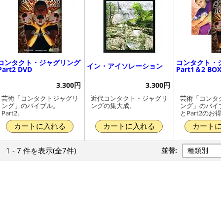
コンタクト・ジャグリング
コンタクト・
イン・アイソレーション
Part2 DVD
Part1＆2 B
3,300円
3,300円
芸術「コンタクトジャグリ
近代コンタクト・ジャグリ
芸術「コンタ
ング」のバイブル。
ングの集大成。
ング」のバイブ
Part2。
とPart2の
カートに入れる
カートに入れる
カート
1 - 7 件
を表示
(全7件)
並替: