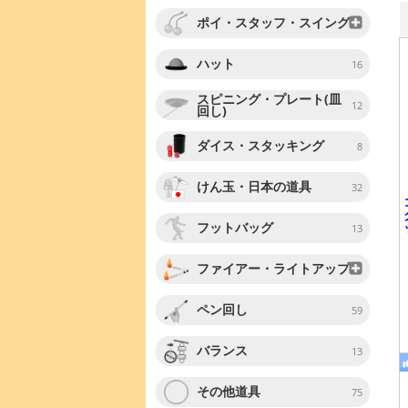
ポイ・スタッフ・スイング
ハット
16
スピニング・プレート(皿
12
回し)
ダイス・スタッキング
8
けん玉・日本の道具
32
フットバッグ
13
ファイアー・ライトアップ
ペン回し
59
バランス
13
その他道具
75