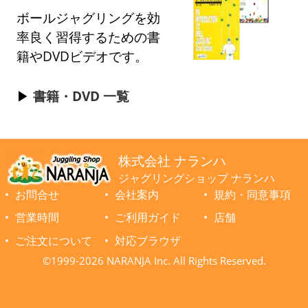
ボールジャグリングを効
率良く習得するための書
籍やDVDビデオです。
書籍・DVD 一覧
株式会社 ナランハ
ジャグリングショップ ナランハ
お問合せ
会社案内
規約・同意事項
営業時間
ご利用ガイド
店舗
ご注文について
対応ブラウザ
©1999-2026 NARANJA Inc. All Rights Reserved.