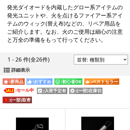
発光ダイオードを内蔵したグロー系アイテムの
発光ユニットや、火を点けるファイアー系アイ
テムのウィック(替え布)などの、リペア用品を
ご紹介します。なお、火のご使用は細心の注意
と万全の準備をもって行ってください。
1 - 26 件
(全26件)
詳細表示
:新商品
:おすすめ
:初心者OK
:ベストセラー
:セール中
:入荷予定有
:(一部)在庫切
:(一部)取寄