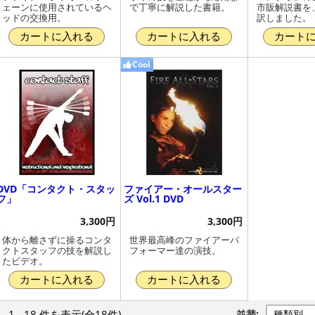
ェーンに使用されているヘ
で丁寧に解説した書籍。
市販解説書を
ッドの交換用。
訳しました。
カートに入れる
カートに入れる
カート
Cool
DVD「コンタクト・スタッ
ファイアー・オールスター
フ」
ズ Vol.1 DVD
3,300円
3,300円
体から離さずに操るコンタ
世界最高峰のファイアーパ
クトスタッフの技を解説し
フォーマー達の演技。
たビデオ。
カートに入れる
カートに入れる
1 - 18 件
を表示
(全18件)
並替: