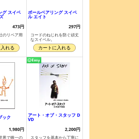
ング スイベ
ボールベアリング スイベ
ズ
ル エイト
473円
297円
社のリペア用
コードのねじれを防ぐ頑丈
なスイベル。
に入れる
カートに入れる
Easy
アート・オブ・スタッフ D
ブック
VD
1,980円
2,200円
世界で唯一の
スタッフを基本から丁寧に