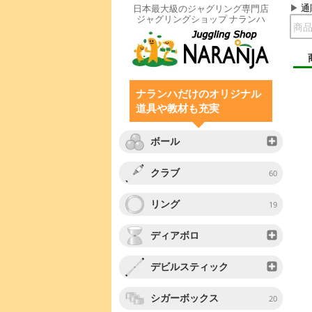
通
日本最大級のジャグリング専門店
ジャグリングショップ ナランハ
ナランハだけのオリジナル
道具や教材も充実
ボール
クラブ
60
リング
19
ディアボロ
デビルスティック
シガーボックス
20