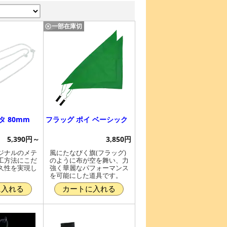
一部在庫切
タ 80mm
フラッグ ポイ ベーシック
5,390円～
3,850円
ジナルのメテ
風にたなびく旗(フラッグ)
工方法にこだ
のように布が空を舞い、力
久性を実現し
強く華麗なパフォーマンス
を可能にした道具です。
に入れる
カートに入れる