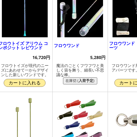
フロウトイズ アリウム コ
フロウワンド
フロウワンド
ンポジット レビワンド
ーツ
16,720円
5,280円
フロウトイズが現代のニー
魔法のごとくフワフワと美
フロウワンド
ズにあわせて一からデザイ
しく宙を舞う、細長い不思
アパーツです
ンした新しいワンドです。
議な棒。
在庫切 (
入荷予定
)
カートに入れる
カート