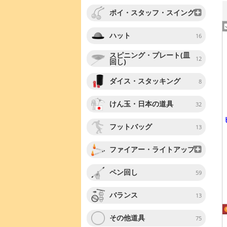
ポイ・スタッフ・スイング
ハット
16
スピニング・プレート(皿
12
回し)
ダイス・スタッキング
8
けん玉・日本の道具
32
フットバッグ
13
ファイアー・ライトアップ
ペン回し
59
バランス
13
その他道具
75