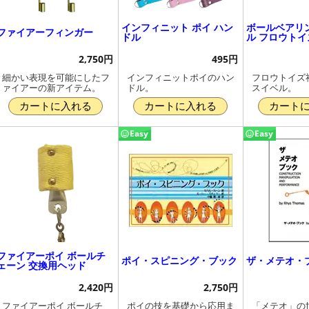
インフィニット ポイ ハン
ボールベアリ
ファイアーフィンガー
ドル
ル フロウトイ
2,750円
495円
細かい表現を可能にしたフ
インフィニットポイのハン
フロウトイズ
ァイアーの新アイテム。
ドル。
スイベル。
カートに入れる
カートに入れる
カート
Easy
Easy
ファイアーポイ ボールチ
ポイ・スピニング・ブック
ザ・メテオ・
ェーン 交換用ヘッド
2,420円
2,750円
ファイアーポイ ボールチ
ポイの技を基礎から応用ま
「メテオ」の