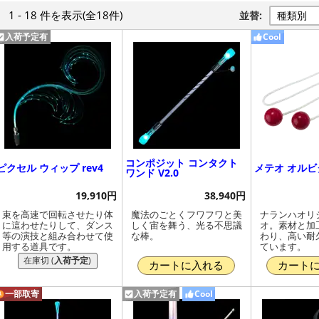
1 - 18 件
を表示
(全18件)
並替:
入荷予定有
Cool
コンポジット コンタクト
ピクセル ウィップ rev4
メテオ オルビ
ワンド V2.0
19,910円
38,940円
束を高速で回転させたり体
魔法のごとくフワフワと美
ナランハオリ
に這わせたりして、ダンス
しく宙を舞う、光る不思議
オ。素材と加
等の演技と組み合わせて使
な棒。
わり、高い耐
用する道具です。
ています。
在庫切 (
入荷予定
)
カートに入れる
カート
一部取寄
入荷予定有
Cool