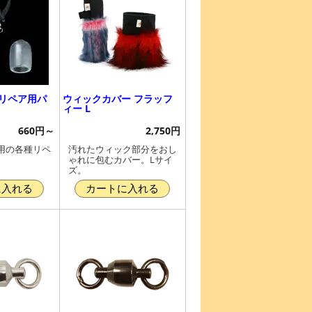
 リペア用パ
ウィックカバー フラッフ
ィー L
660円～
2,750円
用の各種リペ
汚れたウィック部分をおし
。
ゃれに包むカバー。Lサイ
ズ。
に入れる
カートに入れる