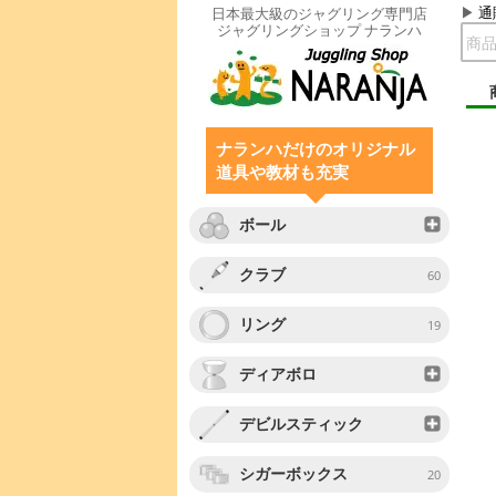
通
日本最大級のジャグリング専門店
ジャグリングショップ ナランハ
ナランハだけのオリジナル
道具や教材も充実
ボール
クラブ
60
リング
19
ディアボロ
デビルスティック
シガーボックス
20