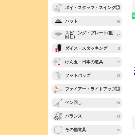
ポイ・スタッフ・スイング
ハット
16
スピニング・プレート(皿
12
回し)
ダイス・スタッキング
8
けん玉・日本の道具
32
フットバッグ
13
ファイアー・ライトアップ
ペン回し
59
バランス
13
その他道具
75