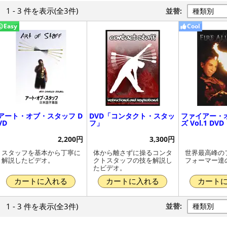
1 - 3 件
を表示
(全3件)
並替:
Easy
Cool
アート・オブ・スタッフ D
DVD「コンタクト・スタッ
ファイアー・
VD
フ」
ズ Vol.1 DVD
2,200円
3,300円
スタッフを基本から丁寧に
体から離さずに操るコンタ
世界最高峰の
解説したビデオ。
クトスタッフの技を解説し
フォーマー達
たビデオ。
カートに入れる
カートに入れる
カート
1 - 3 件
を表示
(全3件)
並替: