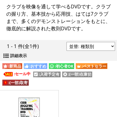
クラブを映像を通して学べるDVDです。クラブ
の握り方、基本技から応用技、はては7クラブ
まで、多くのデモンストレーションをもとに、
徹底的に解説された教則DVDです。
1 - 1 件
(全1件)
詳細表示
:新商品
:おすすめ
:初心者OK
:ベストセラー
:セール中
:入荷予定有
:(一部)在庫切
:(一部)取寄