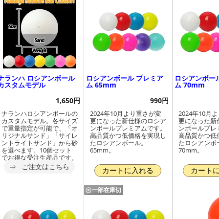
ナランハ ロシアンボール
ロシアンボール プレミア
ロシアンボー
カスタムモデル
ム 65mm
ム 70mm
1,650円
990円
ナランハロシアンボールの
2024年10月より重さが変
2024年10月
カスタムモデル。各サイズ
更になった新仕様のロシア
更になった新
で重量指定が可能で、「オ
ンボールプレミアムです。
ンボールプレ
リジナルサンド」「サイレ
高品質かつ低価格を実現し
高品質かつ低
ントライトサンド」から砂
たロシアンボール。
たロシアンボ
を選べます。10個セット
65mm。
70mm。
でお得な受注生産品です。
ご注文はこちら
カートに入れる
カート
一部在庫切