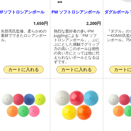
RFソフトロシアンボール
PM ソフトロシアンボール
ダグルボール 
1,650円
2,200円
矢部亮氏監修。柔らかめの
熱烈な愛好者の多いPM
『ダグル』の
素材でできたロシアンボー
Jugglingによる「PM ソフ
ーKOMEI氏
ル。
トロシアンボール」。ぷに
ンボール。75
ぷにとした感触でグリップ
力の高いこのボールは相性
の良い方にとっては他に代
えられないボールとなるは
ずです。
カートに入れる
カートに入れる
カート