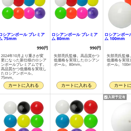
ロシアンボール プレミア
ロシアンボール プレミア
ロシアンボー
ム 75mm
ム 80mm
ム 100mm
990円
990円
2024年10月より重さが変
矢部亮氏監修。高品質かつ
矢部亮氏監修
更になった新仕様のロシア
低価格を実現したロシアン
低価格を実現
ンボールプレミアムです。
ボール。80mm。
ボール。100
高品質かつ低価格を実現し
たロシアンボール。
75mm。
カートに入れる
カートに入れる
カート
入荷予定有