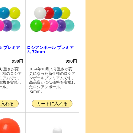
ル プレミア
ロシアンボール プレミア
ム 72mm
990円
990円
より重さが変
2024年10月より重さが変
仕様のロシア
更になった新仕様のロシア
ミアムです。
ンボールプレミアムです。
価格を実現し
高品質かつ低価格を実現し
ール。
たロシアンボール。
72mm。
に入れる
カートに入れる