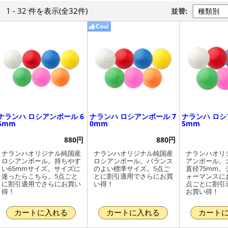
1 - 32 件
を表示
(全32件)
並替:
Cool
ナランハ ロシアンボール 6
ナランハ ロシアンボール 7
ナランハ ロシ
5mm
0mm
5mm
880円
880円
ナランハオリジナル純国産
ナランハオリジナル純国産
ナランハオリ
ロシアンボール。持ちやす
ロシアンボール。バランス
アンボール。
い65mmサイズ。サイズに
のよい標準サイズ。5点ご
直径75mm。
迷ったらこちら。5点ごと
とに割引適用でさらにお買
ォーマンスに
に割引適用でさらにお買い
い得！
点ごとに割引
得！
お買い得！
カートに入れる
カートに入れる
カート