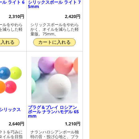
ル ライト 6
シリックスボール ライト 7
5mm
2,310円
2,420円
ールをやわら
シリックスボールをやわら
を減らした軽
かく、オイルを減らした軽
。
量版。75mm。
に入れる
カートに入れる
プラグ＆プレイ ロシアン
 シリックス
ボール ナランハモデル 65
mm
2,640円
1,210円
クトを巧みに
ナランハロシアンボール独
タイルを目指
特の音・投げ心地と、プラ