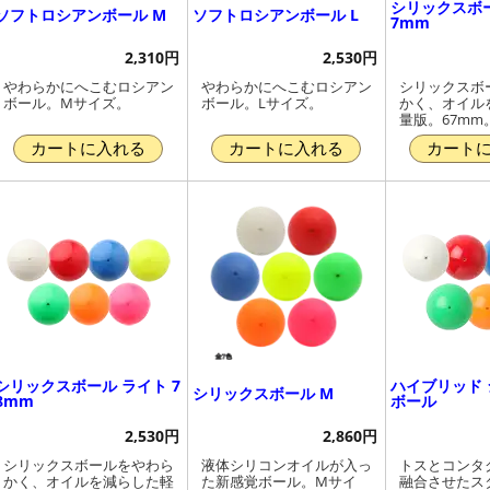
シリックスボー
ソフトロシアンボール M
ソフトロシアンボール L
7mm
2,310円
2,530円
やわらかにへこむロシアン
やわらかにへこむロシアン
シリックスボ
ボール。Mサイズ。
ボール。Lサイズ。
かく、オイル
量版。67mm
カートに入れる
カートに入れる
カート
シリックスボール ライト 7
ハイブリッド
シリックスボール M
8mm
ボール
2,530円
2,860円
シリックスボールをやわら
液体シリコンオイルが入っ
トスとコンタ
かく、オイルを減らした軽
た新感覚ボール。Mサイ
融合させたス