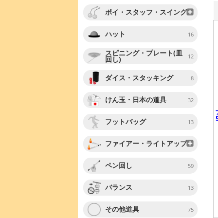
ポイ・スタッフ・スイング
ハット
16
スピニング・プレート(皿
12
回し)
ダイス・スタッキング
8
けん玉・日本の道具
32
フットバッグ
13
ファイアー・ライトアップ
ペン回し
59
バランス
13
その他道具
75