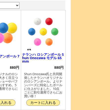
ナランハ ロシアンボール S
アンボール 7
hun Onozawa モデル 65
mm
880円
880円
ジナルのロシ
Shun Onozawa氏と共同開
大きく目立つ
発したナランハオリジナル
ショーやパフ
のロシアンボール。よりナ
おすすめ。5
ンバーズに特化したボール
適用でさらに
に仕上がりました。10点
ごとに割引適用でさらにお
買い得！
に入れる
カートに入れる