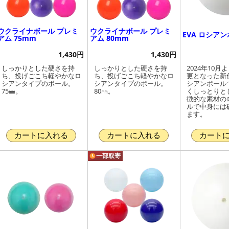
ウクライナボール プレミ
ウクライナボール プレミ
EVA ロシア
アム 75mm
アム 80mm
1,430円
1,430円
しっかりとした硬さを持
しっかりとした硬さを持
2024年10月
ち、投げごこち軽やかなロ
ち、投げごこち軽やかなロ
更となった新仕
シアンタイプのボール。
シアンタイプのボール。
シアンボール
75㎜。
80㎜。
くしっとりと
徴的な素材の
ルで中身には
ます。
カートに入れる
カートに入れる
カート
一部取寄