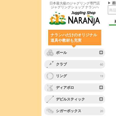
通
日本最大級のジャグリング専門店
ジャグリングショップ ナランハ
ナランハだけのオリジナル
道具や教材も充実
ボール
クラブ
60
リング
19
ディアボロ
デビルスティック
シガーボックス
20