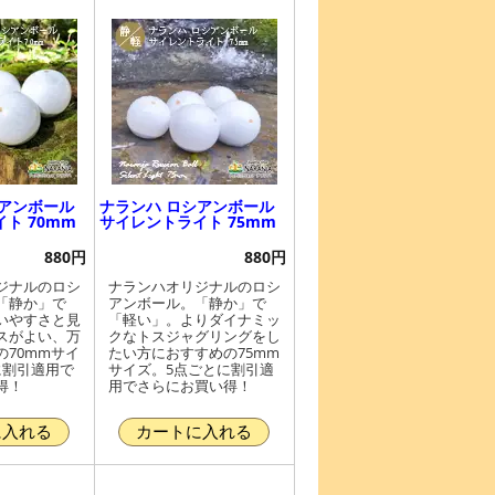
シアンボール
ナランハ ロシアンボール
ト 70mm
サイレントライト 75mm
880円
880円
ジナルのロシ
ナランハオリジナルのロシ
「静か」で
アンボール。「静か」で
いやすさと見
「軽い」。よりダイナミッ
スがよい、万
クなトスジャグリングをし
70mmサイ
たい方におすすめの75mm
に割引適用で
サイズ。5点ごとに割引適
得！
用でさらにお買い得！
に入れる
カートに入れる