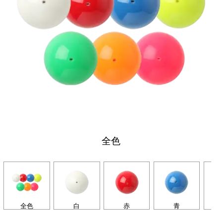
全色
全色
白
赤
青