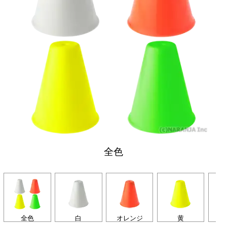
全色
全色
白
オレンジ
黄