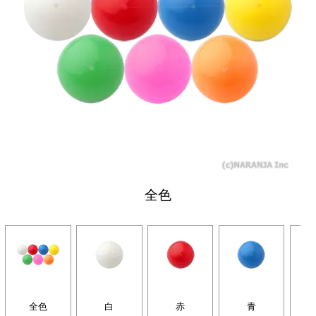
全色
全色
白
赤
青