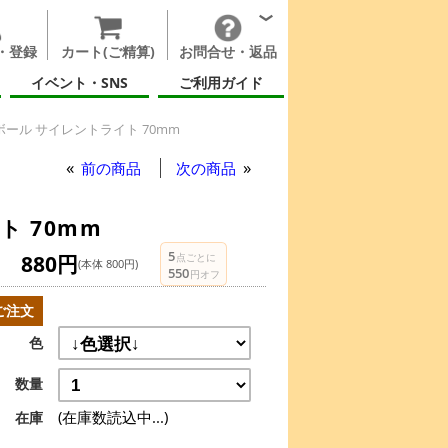
・登録
カート(ご精算)
お問合せ・返品
イベント・SNS
ご利用ガイド
ール サイレントライト 70mm
前の商品
次の商品
 70mm
5
880円
点ごとに
(本体 800円)
550
円オフ
ご注文
色
数量
(在庫数読込中...)
在庫