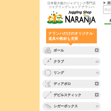
通
日本最大級のジャグリング専門店
ジャグリングショップ ナランハ
ナランハだけのオリジナル
道具や教材も充実
ボール
クラブ
60
リング
19
ディアボロ
デビルスティック
シガーボックス
20