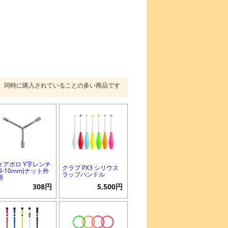
同時に購入されていることの多い商品です
ィアボロ Y字レンチ
クラブ PX3 シリウス
-9-10mm)ナット外
ラップハンドル
用
308円
5,500円