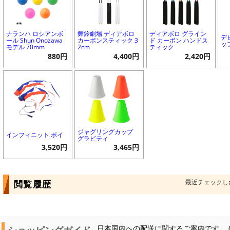
ナランハ ロシアンボ
舞鈴劇場 ディアボロ
ディアボロ グライン
デ
ール Shun Onozawa
カーボンスティック 3
ド カーボン ハンドス
ッ
モデル 70mm
2cm
ティック
880円
4,400円
2,420円
ジャグリングカップ
インフィニット ポイ
グラビティ
3,520円
3,465円
最近チェックし
閲覧履歴
ショッピングガイド
日本国内への配送に関するご案内です。 