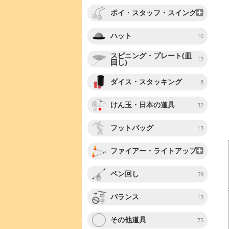
ポイ・スタッフ・スイング
ハット
16
スピニング・プレート(皿
12
回し)
ダイス・スタッキング
8
けん玉・日本の道具
32
フットバッグ
13
ファイアー・ライトアップ
ペン回し
59
バランス
13
その他道具
75