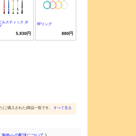
ビルスティック ポ
RFリング
プ
5,830円
880円
た(ご購入された)商品一覧です。
すべて見る
(
海外への配送について
)