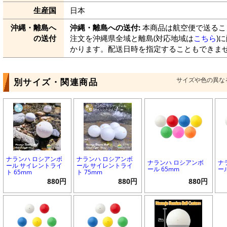
生産国
日本
沖縄・離島へ
沖縄・離島への送付:
本商品は航空便で送るこ
の送付
注文を沖縄県全域と離島(対応地域は
こちら
)
かります。配送日時を指定することもできま
サイズや色の異な
別サイズ・関連商品
ナランハ ロシアンボ
ナランハ ロシアンボ
ナランハ ロシアンボ
ナ
ール サイレントライ
ール サイレントライ
ール 65mm
ー
ト 65mm
ト 75mm
880円
880円
880円