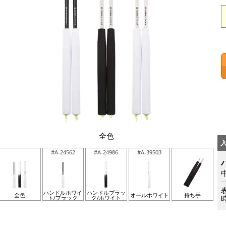
全色
#A-24562
#A-24986
#A-39503
ハンドルホワイ
ハンドルブラッ
全色
オールホワイト
持ち手
ト/ブラック
ク/ホワイト