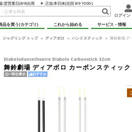
販:翌営業日(8/9)出荷
店舗
:本日休(次回 8/9 10:00-)
ログイン
商品を買う(カテゴリ)
これから始める
サービス・情報
ジャグリング
トップ
ディアボロ
ハンドスティック
舞鈴劇場 ディ
Diabolodancetheatre Diabolo Carbonstick 32cm
舞鈴劇場 ディアボロ カーボンスティック 
一部在庫切
おすすめ