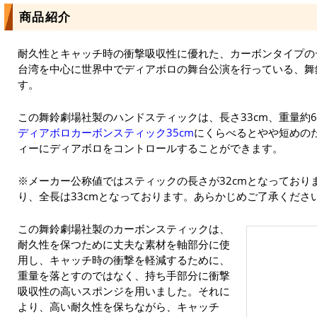
商品紹介
耐久性とキャッチ時の衝撃吸収性に優れた、カーボンタイプの
台湾を中心に世界中でディアボロの舞台公演を行っている、舞鈴
す。
この舞鈴劇場社製のハンドスティックは、長さ33cm、重量約6
ディアボロカーボンスティック35cm
にくらべるとやや短めの
ィーにディアボロをコントロールすることができます。
※メーカー公称値ではスティックの長さが32cmとなっておりま
り、全長は33cmとなっております。あらかじめご了承くださ
この舞鈴劇場社製のカーボンスティックは、
耐久性を保つために丈夫な素材を軸部分に使
用し、キャッチ時の衝撃を軽減するために、
重量を落とすのではなく、持ち手部分に衝撃
吸収性の高いスポンジを用いました。それに
より、高い耐久性を保ちながら、キャッチ