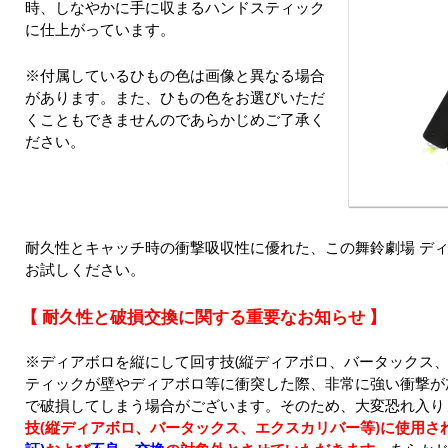
時、しなやかに手に収まるハンドスティック
に仕上がっています。
※付属しているひもの色は画像と異なる場合
があります。また、ひもの色をお選びいただ
くこともできませんのであらかじめご了承く
ださい。
耐久性とキャッチ時の衝撃吸収性に優れた、この舞鈴劇場 ディ
お試しください。
【 耐久性と破損交換に関する重要なお知らせ 】
※ディアボロを縦にして回す技(縦ディアボロ、バータックス、
ティックが壁やディアボロ等に衝突した際、非常に強い衝撃が
で破損してしまう場合がございます。そのため、大変恐れ入り
技(縦ディアボロ、バータックス、エクスカリバー等)に使用さ