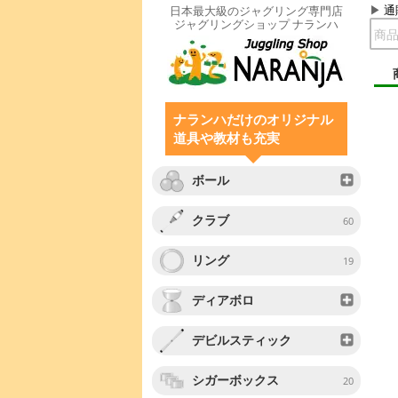
通
日本最大級のジャグリング専門店
ジャグリングショップ ナランハ
ナランハだけのオリジナル
道具や教材も充実
ボール
クラブ
60
リング
19
ディアボロ
デビルスティック
シガーボックス
20