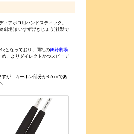
ディアボロ用ハンドスティック。
劇場(まいすずげきじょう)社製で
4gとなっており、同社の
舞鈴劇場
ため、よりダイレクトかつスピーデ
すが、カーボン部分が32cmであ
い。