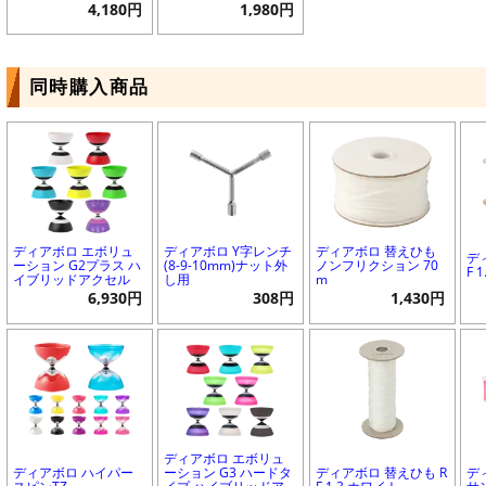
4,180円
1,980円
同時購入商品
ディアボロ エボリュ
ディアボロ Y字レンチ
ディアボロ 替えひも
デ
ーション G2プラス ハ
(8-9-10mm)ナット外
ノンフリクション 70
F 
イブリッドアクセル
し用
m
6,930円
308円
1,430円
ディアボロ エボリュ
ディアボロ ハイパー
ーション G3 ハードタ
ディアボロ 替えひも R
デ