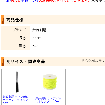
証)
および
不良・交換
の対象外とさせていただきます。
あらか
商品仕様
ブランド
舞鈴劇場
長さ
33cm
重さ
64g
サイズや色の異な
別サイズ・関連商品
舞鈴劇場 ディアボロ
舞鈴劇場 ディアボロ
カーボンスティック 3
ストリングス 45m
5cm