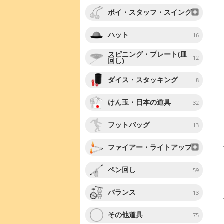
ポイ・スタッフ・スイング
ハット
16
スピニング・プレート(皿
12
回し)
ダイス・スタッキング
8
けん玉・日本の道具
32
フットバッグ
13
ファイアー・ライトアップ
ペン回し
59
バランス
13
その他道具
75