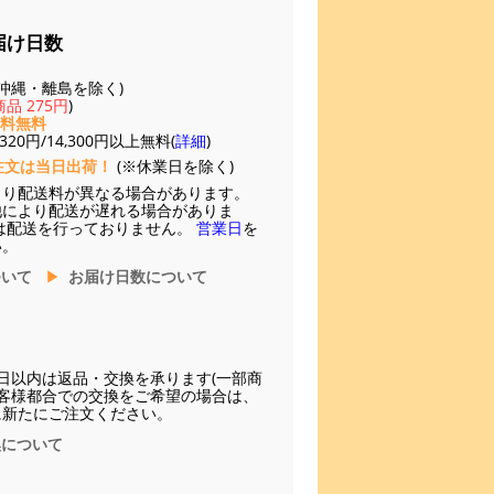
届け日数
(※沖縄・離島を除く)
品 275円
)
送料無料
20円/14,300円以上無料(
詳細
)
注文は当日出荷！
(※休業日を除く)
より配送料が異なる場合があります。
他により配送が遅れる場合がありま
は配送を行っておりません。
営業日
を
い。
ついて
お届け日数について
日以内は返品・交換を承ります(一部商
お客様都合での交換をご希望の場合は、
に新たにご注文ください。
換について