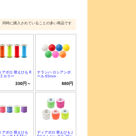
同時に購入されていることの多い商品です
ィアボロ 替えひも R
ナランハ ロシアンボ
1.3 カラー
ール 65mm
330円～
880円
ィアボロ 替えひも
ディアボロ 替えひも J