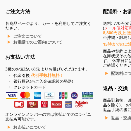
ご注文方法
配送料・お
各商品ページより、カートを利用してご注文く
送料: 770円
ださい。
(
メール便対応商
8,800円以上 
ご注文について
※沖縄・離島1,3
お電話でのご案内について
15時までのご
商品や契約に
在庫状況その
お支払い方法
す。 休業日に
ご確認くださ
3種のお支払い方法よりお選びいただけます。
配送料に
代金引換
代引手数料無料！
銀行振込(※ご入金確認後の発送)
クレジットカード
返品・交換
商品到着後、8
品を除く)。 
返品手続の後
オンラインメンバーの方は後払いでのコンビニ
返品・交
支払も可能です。
お支払いについて