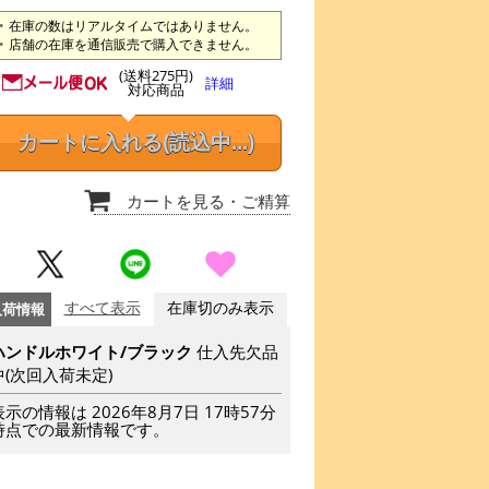
在庫の数はリアルタイムではありません。
店舗の在庫を通信販売で購入できません。
(送料275円)
詳細
対応商品
カートに入れる
(読込中...)
カートを見る
・ご精算
入荷情報
すべて表示
在庫切のみ表示
ハンドルホワイト/ブラック
仕入先欠品
中(次回入荷未定)
表示の情報は 2026年8月7日 17時57分
時点での最新情報です。