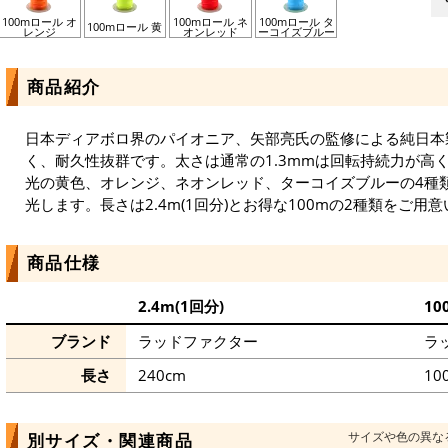
100mロール オ
100mロール ネ
100mロール タ
100mロール 黄
レンジ
オンレッド
ーコイズブルー
商品紹介
日本ディアボロ界のパイオニア、矢部亮氏の監修による純日本
く、耐久性抜群です。太さは通常の1.3mmは回転持続力が高
光の黄色、オレンジ、ネオンレッド、ターコイズブルーの4種
光します。長さは2.4m(1回分)とお得な100mの2種類をご用
商品仕様
2.4m(1回分)
10
ブランド
ラッドファクター
ラ
長さ
240cm
10
サイズや色の異な
別サイズ・関連商品