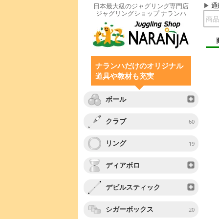
通
日本最大級のジャグリング専門店
ジャグリングショップ ナランハ
ナランハだけのオリジナル
道具や教材も充実
ボール
クラブ
60
リング
19
ディアボロ
デビルスティック
シガーボックス
20