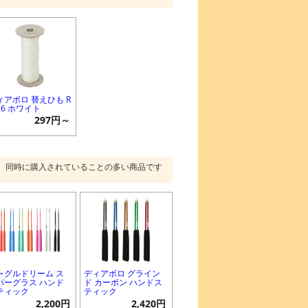
ィアボロ 替えひも R
1.6 ホワイト
297円～
同時に購入されていることの多い商品です
ャグルドリーム ス
ディアボロ グライン
パーグラス ハンド
ド カーボン ハンドス
ティック
ティック
2,200円
2,420円