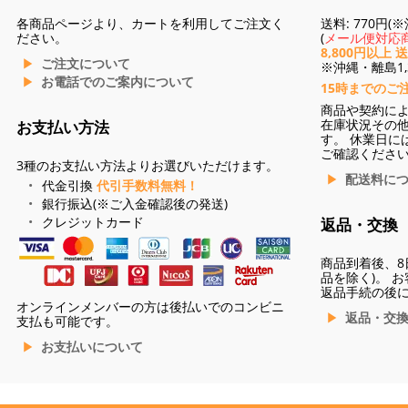
各商品ページより、カートを利用してご注文く
送料: 770円
ださい。
(
メール便対応商
8,800円以上 
ご注文について
※沖縄・離島1,3
お電話でのご案内について
15時までのご
商品や契約に
在庫状況その
お支払い方法
す。 休業日に
ご確認くださ
3種のお支払い方法よりお選びいただけます。
配送料に
代金引換
代引手数料無料！
銀行振込(※ご入金確認後の発送)
クレジットカード
返品・交換
商品到着後、8
品を除く)。 
返品手続の後
オンラインメンバーの方は後払いでのコンビニ
返品・交
支払も可能です。
お支払いについて