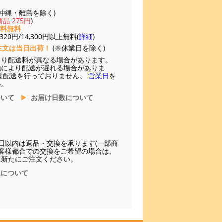
(※沖縄・離島を除く)
品 275円
)
送料無料
20円/14,300円以上無料(
詳細
)
注文は当日出荷！
(※休業日を除く)
より配送料が異なる場合があります。
他により配送が遅れる場合がありま
は配送を行っておりません。
営業日
を
い。
ついて
お届け日数について
日以内は返品・交換を承ります(一部商
お客様都合での交換をご希望の場合は、
に新たにご注文ください。
換について