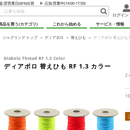
販:翌営業日(8/9)出荷
店舗
:営業中(14:00-17:50)
ログイン
商品を買う(カテゴリ)
これから始める
サービス・情報
ジャグリング
トップ
ディアボロ
替えひも
ディアボロ 替えひも RF
Diabolo Thread RF 1.3 Color
ディアボロ 替えひも RF 1.3 カラー
2.
1