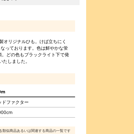
製オリジナルひも。けば立ちにく
くなっております。色は鮮やかな蛍
類。どの色もブラックライト下で発
意いたしました。
0m
ッドファクター
000cm
る類似商品あるいは関連する商品の一覧です