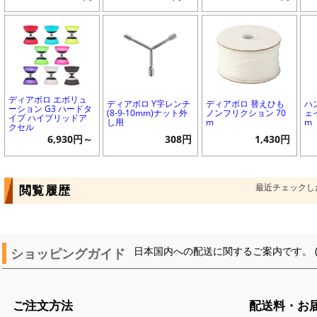
ディアボロ エボリュ
ディアボロ Y字レンチ
ディアボロ 替えひも
ハ
ーション G3 ハードタ
(8-9-10mm)ナット外
ノンフリクション 70
ェ
イプ ハイブリッドア
し用
m
m
クセル
6,930円～
308円
1,430円
最近チェックし
閲覧履歴
ショッピングガイド
日本国内への配送に関するご案内です。 
ご注文方法
配送料・お