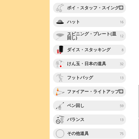
ポイ・スタッフ・スイング
ハット
16
スピニング・プレート(皿
12
回し)
ダイス・スタッキング
8
けん玉・日本の道具
32
フットバッグ
13
ファイアー・ライトアップ
ペン回し
59
バランス
13
その他道具
75