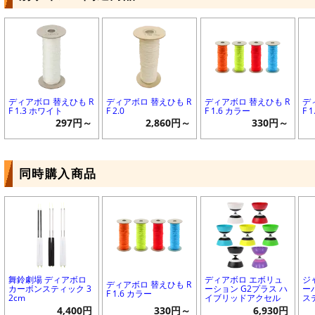
ディアボロ 替えひも R
ディアボロ 替えひも R
ディアボロ 替えひも R
デ
F 1.3 ホワイト
F 2.0
F 1.6 カラー
F 
297円～
2,860円～
330円～
同時購入商品
舞鈴劇場 ディアボロ
ディアボロ エボリュ
ジ
ディアボロ 替えひも R
カーボンスティック 3
ーション G2プラス ハ
ー
F 1.6 カラー
2cm
イブリッドアクセル
ス
4,400円
330円～
6,930円