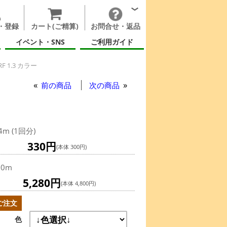
・登録
カート(ご精算)
お問合せ・返品
イベント・SNS
ご利用ガイド
 1.3 カラー
前の商品
次の商品
4m (1回分)
330円
(本体 300円)
00m
5,280円
(本体 4,800円)
ご注文
色