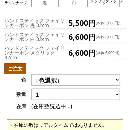
メタリックレッ
メタ
ラインナップ
黒
白
ド
ハンドスティック フェイリ
5,500円
(本体 5,000円)
ンカーボン 黒 32cm
ハンドスティック フェイリ
6,600円
(本体 6,000円)
ンカーボン 白 32cm
ハンドスティック フェイリ
6,600円
ンカーボン メタリック
(本体 6,000円)
32cm
ご注文
色
数量
(在庫数読込中...)
在庫
在庫の数はリアルタイムではありません。