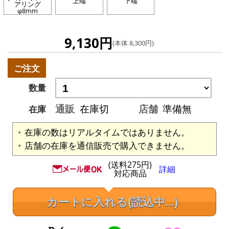
上端
下端
アリング
φ8mm
9,130円
(本体 8,300円)
ご注文
数量
通販
在庫切
店舗
準備無
在庫
在庫の数はリアルタイムではありません。
店舗の在庫を通信販売で購入できません。
(送料275円)
詳細
対応商品
カートに入れる
(読込中...)