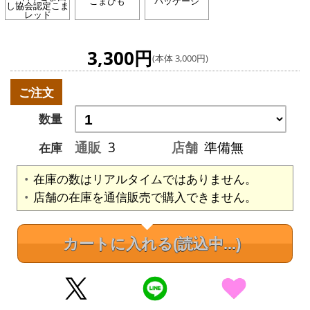
こまひも
パッケージ
し協会認定こま
レッド
3,300円
(本体 3,000円)
ご注文
数量
通販
3
店舗
準備無
在庫
在庫の数はリアルタイムではありません。
店舗の在庫を通信販売で購入できません。
カートに入れる
(読込中...)