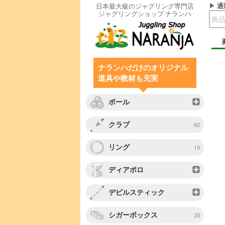
通
日本最大級のジャグリング専門店
ジャグリングショップ ナランハ
ナランハだけのオリジナル
道具や教材も充実
ボール
クラブ
60
リング
19
ディアボロ
デビルスティック
シガーボックス
20