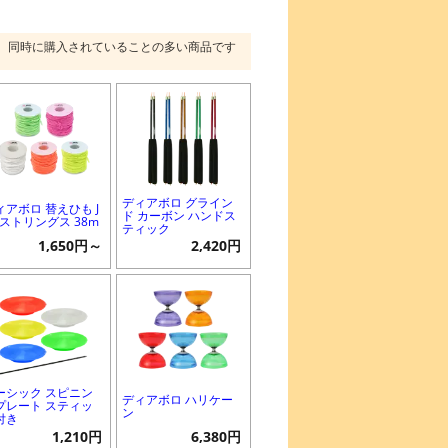
同時に購入されていることの多い商品です
ディアボロ グライン
ィアボロ 替えひも J
ド カーボン ハンドス
Aストリングス 38m
ティック
1,650円～
2,420円
ーシック スピニン
ディアボロ ハリケー
プレート スティッ
ン
付き
1,210円
6,380円