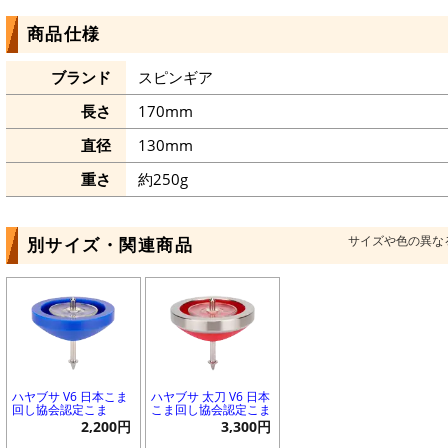
商品仕様
ブランド
スピンギア
長さ
170mm
直径
130mm
重さ
約250g
サイズや色の異な
別サイズ・関連商品
ハヤブサ V6 日本こま
ハヤブサ 太刀 V6 日本
回し協会認定こま
こま回し協会認定こま
2,200円
3,300円