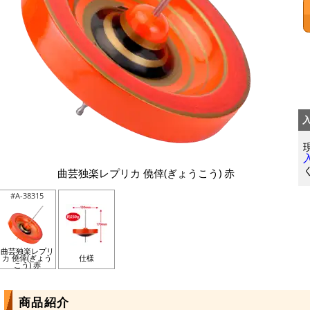
曲芸独楽レプリカ 僥倖(ぎょうこう) 赤
#A-38315
曲芸独楽レプリ
カ 僥倖(ぎょう
仕様
こう) 赤
商品紹介