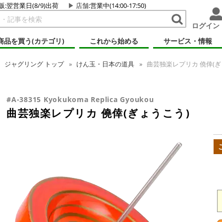
販:翌営業日(8/9)出荷
店舗
:営業中(14:00-17:50)
ログイン
商品を買う(カテゴリ)
これから始める
サービス・情報
ジャグリング
トップ
けん玉・日本の道具
曲芸独楽レプリカ 僥倖(ぎ
#A-38315 Kyokukoma Replica Gyoukou
曲芸独楽レプリカ 僥倖(ぎょうこう)