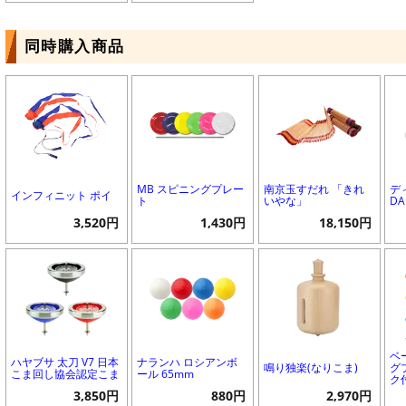
同時購入商品
MB スピニングプレー
南京玉すだれ 「きれ
デ
インフィニット ポイ
ト
いやな」
D
3,520円
1,430円
18,150円
ベ
ハヤブサ 太刀 V7 日本
ナランハ ロシアンボ
鳴り独楽(なりこま)
グ
こま回し協会認定こま
ール 65mm
ク
3,850円
880円
2,970円