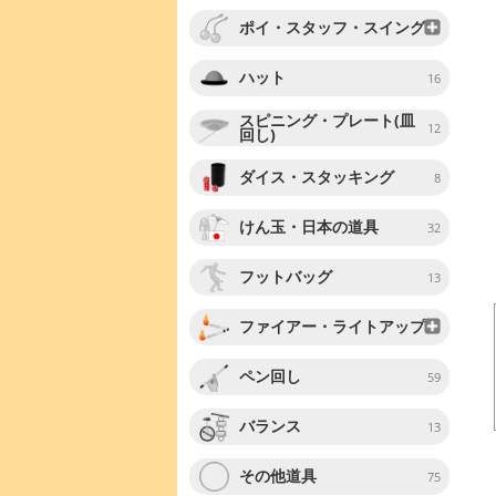
ポイ・スタッフ・スイング
ハット
16
スピニング・プレート(皿
12
回し)
ダイス・スタッキング
8
けん玉・日本の道具
32
フットバッグ
13
ファイアー・ライトアップ
ペン回し
59
バランス
13
その他道具
75