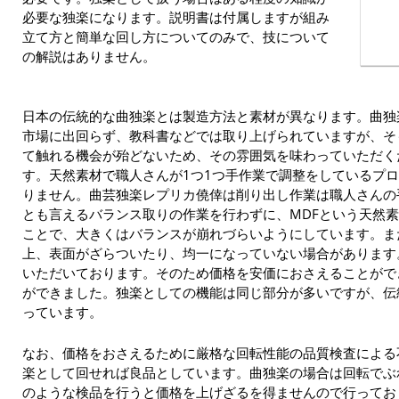
必要な独楽になります。説明書は付属しますが組み
立て方と簡単な回し方についてのみで、技について
の解説はありません。
日本の伝統的な曲独楽とは製造方法と素材が異なります。曲独
市場に出回らず、教科書などでは取り上げられていますが、そ
て触れる機会が殆どないため、その雰囲気を味わっていただく
す。天然素材で職人さんが1つ1つ手作業で調整をしているプ
りません。曲芸独楽レプリカ僥倖は削り出し作業は職人さんの
とも言えるバランス取りの作業を行わずに、MDFという天然
ことで、大きくはバランスが崩れづらいようにしています。ま
上、表面がざらついたり、均一になっていない場合があります
いただいております。そのため価格を安価におさえることがで
ができました。独楽としての機能は同じ部分が多いですが、伝
っています。
なお、価格をおさえるために厳格な回転性能の品質検査による
楽として回せれば良品としています。曲独楽の場合は回転でぶ
のような検品を行うと価格を上げざるを得ませんので行ってお