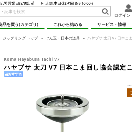
販:翌営業日(8/9)出荷
店舗
:本日休(次回 8/9 10:00-)
ログイン
商品を買う(カテゴリ)
これから始める
サービス・情報
ジャグリング
トップ
けん玉・日本の道具
ハヤブサ 太刀 V7 日本
Koma Hayabusa Tachi V7
ハヤブサ 太刀 V7 日本こま回し協会認定
おすすめ