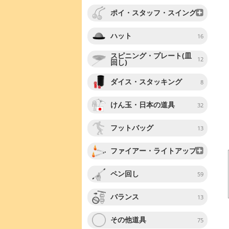
ポイ・スタッフ・スイング
ハット
16
スピニング・プレート(皿
12
回し)
ダイス・スタッキング
8
けん玉・日本の道具
32
フットバッグ
13
ファイアー・ライトアップ
ペン回し
59
バランス
13
その他道具
75