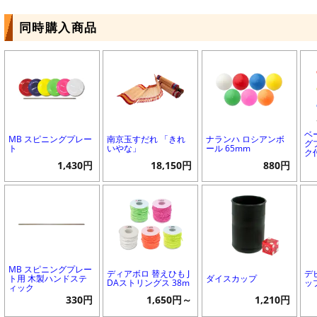
同時購入商品
ベ
MB スピニングプレー
南京玉すだれ 「きれ
ナランハ ロシアンボ
グ
ト
いやな」
ール 65mm
ク
1,430円
18,150円
880円
MB スピニングプレー
ディアボロ 替えひも J
デ
ト用 木製ハンドステ
ダイスカップ
DAストリングス 38m
ッ
ィック
330円
1,650円～
1,210円