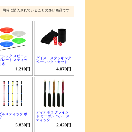
同時に購入されていることの多い商品です
ーシック スピニン
ダイス・スタッキング
プレート スティッ
ベーシック・セット
付き
1,210円
4,070円
ディアボロ グライン
ビルスティック ポ
ド カーボン ハンドス
プ
ティック
5,830円
2,420円