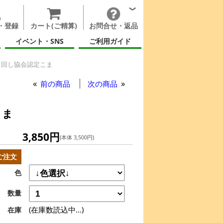
・登録
カート(ご精算)
お問合せ・返品
イベント・SNS
ご利用ガイド
こま回し協会認定こま
前の商品
次の商品
こま
3,850円
(本体 3,500円)
ご注文
色
数量
(在庫数読込中...)
在庫