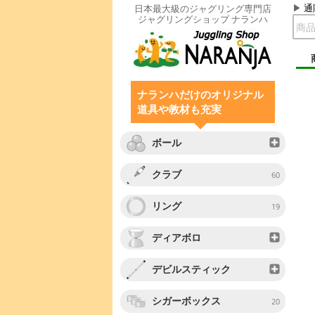
通
日本最大級のジャグリング専門店
ジャグリングショップ ナランハ
ナランハだけのオリジナル
道具や教材も充実
ボール
クラブ
60
リング
19
ディアボロ
デビルスティック
シガーボックス
20