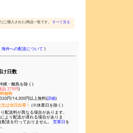
た(ご購入された)商品一覧です。
すべて見る
(
海外への配送について
)
届け日数
(※沖縄・離島を除く)
品 275円
)
送料無料
20円/14,300円以上無料(
詳細
)
注文は当日出荷！
(※休業日を除く)
より配送料が異なる場合があります。
他により配送が遅れる場合がありま
は配送を行っておりません。
営業日
を
い。