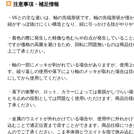
注意事項・補足情報
・V6との主な違いは、軸の先端形状です。軸の先端形状が僅
紐がすっぽ抜けにくい構造となり、紐に引っかける技がやりや
・着色の際に発生した軽微な色むらや白点が発生していること
ですが価格の高騰を避けるため、回転に問題無いものは商品仕
上ご了承ください。
・軸の一部にメッキが剥がれている場合がありますが、使用上
す。繰り返しの使用や落下により軸のメッキが取れた場合は目
にしてから使用してください。
・落下の衝撃や、ロット、カラーによっては着脱がしづらい場
ヒモ止めの役割としては問題なく使用いただけます。商品仕様
了承ください。
・金属のウエイトが外れかけている場合や、使用中に外れかけ
込むことで適正位置まで戻すことができます。商品仕様につき
んのでご了承ください。こま本体側とウエイトを指で挟み込む