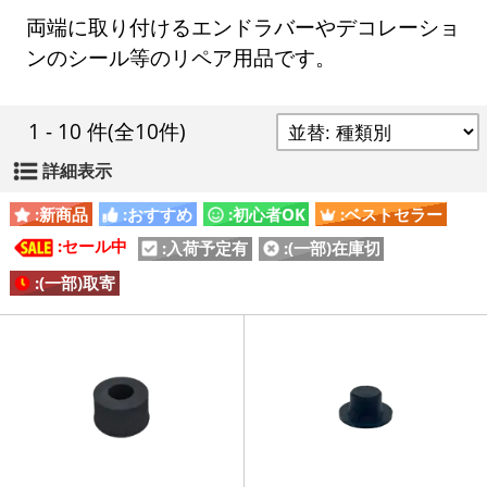
両端に取り付けるエンドラバーやデコレーショ
ンのシール等のリペア用品です。
1 - 10 件
(全10件)
詳細表示
:新商品
:おすすめ
:初心者OK
:ベストセラー
:セール中
:入荷予定有
:(一部)在庫切
:(一部)取寄