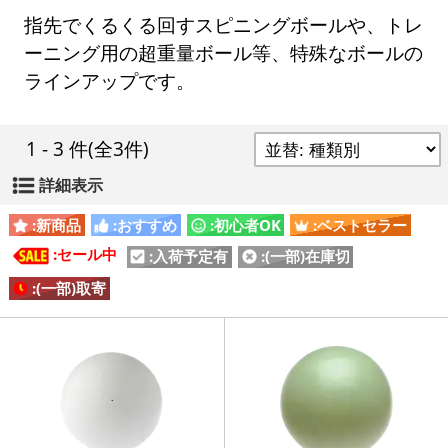
指先でくるくる回すスピニングボールや、トレ
ーニング用の超重量ボール等、特殊なボールの
ラインアップです。
1 - 3 件
(全3件)
詳細表示
:新商品
:おすすめ
:初心者OK
:ベストセラー
:セール中
:入荷予定有
:(一部)在庫切
:(一部)取寄