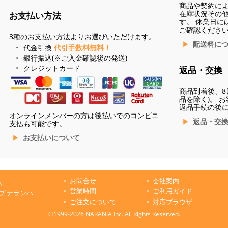
商品や契約に
在庫状況その
お支払い方法
す。 休業日に
ご確認くださ
3種のお支払い方法よりお選びいただけます。
配送料に
代金引換
代引手数料無料！
銀行振込(※ご入金確認後の発送)
クレジットカード
返品・交換
商品到着後、8
品を除く)。 
返品手続の後
オンラインメンバーの方は後払いでのコンビニ
返品・交
支払も可能です。
お支払いについて
お問合せ
会社案内
ハ
営業時間
ご利用ガイド
プ ナランハ
ご注文について
対応ブラウザ
©1999-2026 NARANJA Inc. All Rights Reserved.