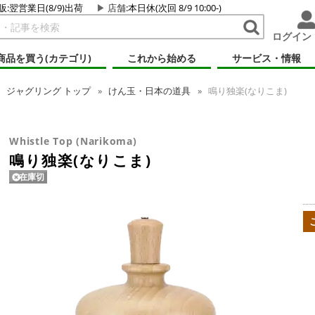
販:翌営業日(8/9)出荷
店舗
:本日休(次回 8/9 10:00-)
ログイン
商品を買う(カテゴリ)
これから始める
サービス・情報
ジャグリング
トップ
けん玉・日本の道具
鳴り独楽(なりこま)
Whistle Top (Narikoma)
鳴り独楽(なりこま)
在庫切