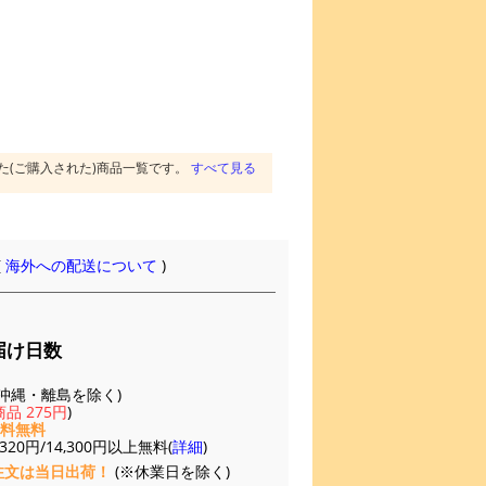
た(ご購入された)商品一覧です。
すべて見る
(
海外への配送について
)
届け日数
(※沖縄・離島を除く)
品 275円
)
送料無料
20円/14,300円以上無料(
詳細
)
注文は当日出荷！
(※休業日を除く)