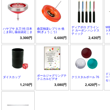
ディアボロ グライン
M
ハヤブサ 太刀 V6 日本
曲芸独楽レプリカ 僥
ド カーボン ハンドス
ト
こま回し協会認定こま
倖(ぎょうこう)
ティック
ィ
3,300円
6,600円
2,420円
ド
ボールジャグリングテ
ダイスカップ
クリスタルボール 76
ー
クニカルビデオ
セ
1,210円
3,080円
2,420円～