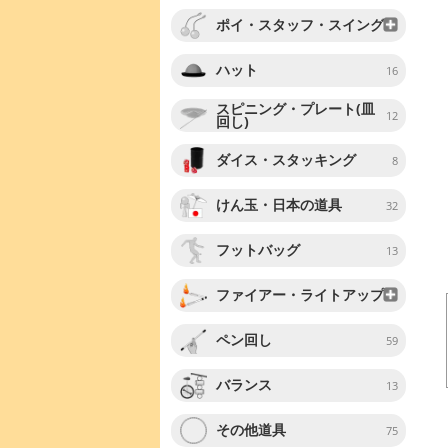
ポイ・スタッフ・スイング
ハット
16
スピニング・プレート(皿
12
回し)
ダイス・スタッキング
8
けん玉・日本の道具
32
フットバッグ
13
ファイアー・ライトアップ
ペン回し
59
バランス
13
その他道具
75