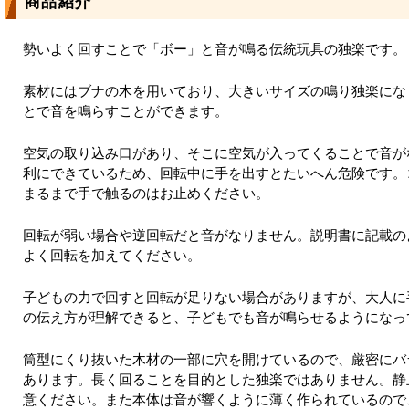
商品紹介
勢いよく回すことで「ボー」と音が鳴る伝統玩具の独楽です。
素材にはブナの木を用いており、大きいサイズの鳴り独楽にな
とで音を鳴らすことができます。
空気の取り込み口があり、そこに空気が入ってくることで音が
利にできているため、回転中に手を出すとたいへん危険です。
まるまで手で触るのはお止めください。
回転が弱い場合や逆回転だと音がなりません。説明書に記載の
よく回転を加えてください。
子どもの力で回すと回転が足りない場合がありますが、大人に
の伝え方が理解できると、子どもでも音が鳴らせるようになっ
筒型にくり抜いた木材の一部に穴を開けているので、厳密にバ
あります。長く回ることを目的とした独楽ではありません。静
意ください。また本体は音が響くように薄く作られているので