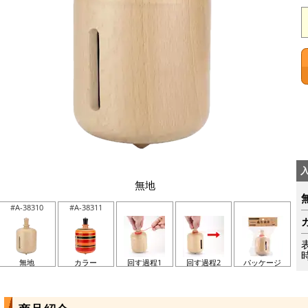
無地
#A-38310
#A-38311
無地
カラー
回す過程1
回す過程2
パッケージ