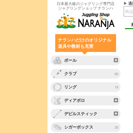
通
日本最大級のジャグリング専門店
ジャグリングショップ ナランハ
ナランハだけのオリジナル
道具や教材も充実
ボール
クラブ
60
リング
19
ディアボロ
デビルスティック
シガーボックス
20