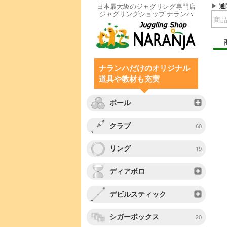
通
日本最大級のジャグリング専門店
ジャグリングショップ ナランハ
ナランハだけのオリジナル
道具や教材も充実
ボール
クラブ
60
リング
19
ディアボロ
デビルスティック
シガーボックス
20