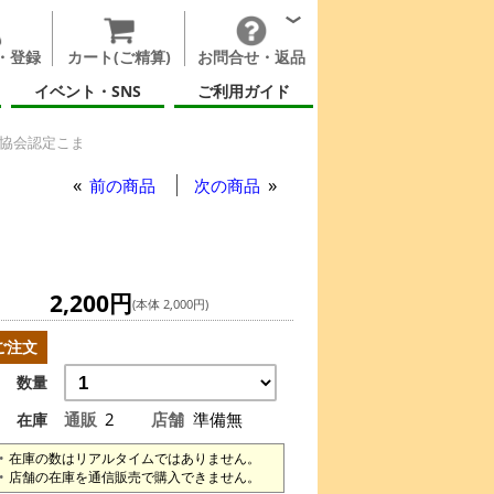
・登録
カート(ご精算)
お問合せ・返品
イベント・SNS
ご利用ガイド
し協会認定こま
前の商品
次の商品
2,200円
(本体 2,000円)
ご注文
数量
通販
2
店舗
準備無
在庫
在庫の数はリアルタイムではありません。
店舗の在庫を通信販売で購入できません。