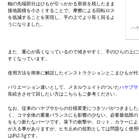
軸の先端部分はひもが引っかかる形状を残したまま
接地面積を小さくすることで、摩擦による回転ロス
を低減することを実現し、手の上でより長く回るよ
うになりました。
ハヤ
また、重心が高くなっているので傾きやすく、手のひらの上に
すくなっています。
使用方法を簡単に解説したインストラクションとこまひもが付
バリエーション違いとして、メタルウェイトのついた
ハヤブサ 
長続きさせて回したい方はこちらもご参考ください。
なお、従来のハヤブサからの仕様変更につきツバがつきました
く、コマ全体の重量バランスにも影響の少ない、必要最低限の
をもつ新たなパーツです。落下の衝撃や、ロット、カラーによ
が入る事がありますが、ヒモ止めの役割としては問題なく使用
は約2.5gです。