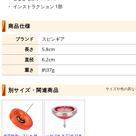
インストラクション 1部
商品仕様
ブランド
スピンギア
長さ
5.8cm
直径
6.2cm
重さ
約37g
サイズや色の異な
別サイズ・関連商品
曲芸独楽レプリカ 僥
ハヤブサ 太刀 V6 日本