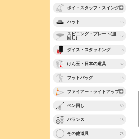
ポイ・スタッフ・スイング
ハット
16
スピニング・プレート(皿
12
回し)
ダイス・スタッキング
8
けん玉・日本の道具
32
フットバッグ
13
ファイアー・ライトアップ
ペン回し
59
バランス
13
その他道具
75