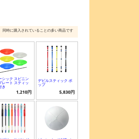
同時に購入されていることの多い商品です
ーシック スピニン
デビルスティック ポ
プレート スティッ
ップ
付き
1,210円
5,830円