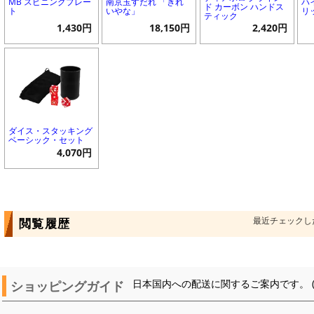
MB スピニングプレー
南京玉すだれ 「きれ
ハ
ド カーボン ハンドス
ト
いやな」
リ
ティック
1,430円
18,150円
2,420円
ダイス・スタッキング
ベーシック・セット
4,070円
最近チェックし
閲覧履歴
ショッピングガイド
日本国内への配送に関するご案内です。 