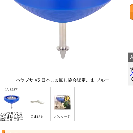
ハヤブサ V6 日本こま回し協会認定こま ブルー
#A-37871
ハヤブサ V6 日
本こま回し協会
こまひも
パッケージ
認定こま ブルー