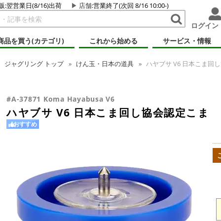
販:翌営業日(8/16)出荷
店舗
:営業終了(次回 8/16 10:00-)
ログイン
商品を買う(カテゴリ)
これから始める
サービス・情報
ジャグリング
トップ
けん玉・日本の道具
ハヤブサ V6 日本こま回
#A-37871 Koma Hayabusa V6
ハヤブサ V6 日本こま回し協会認定こま
おすすめ