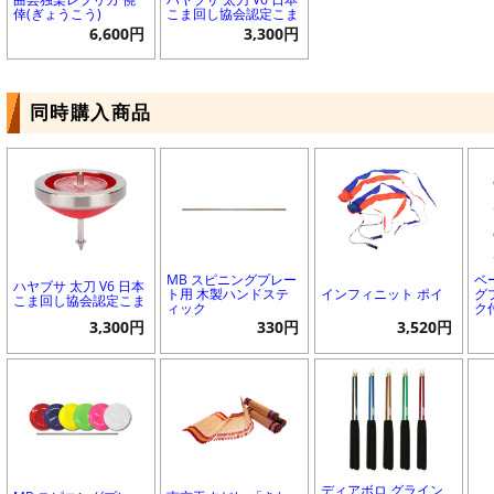
倖(ぎょうこう)
こま回し協会認定こま
6,600円
3,300円
同時購入商品
MB スピニングプレー
ベ
ハヤブサ 太刀 V6 日本
ト用 木製ハンドステ
インフィニット ポイ
グ
こま回し協会認定こま
ィック
ク
3,300円
330円
3,520円
ディアボロ グライン