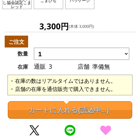
こまひも
パッケージ
し協会認定こま
レッド
3,300円
(本体 3,000円)
ご注文
数量
通販
3
店舗
準備無
在庫
在庫の数はリアルタイムではありません。
店舗の在庫を通信販売で購入できません。
カートに入れる
(読込中...)