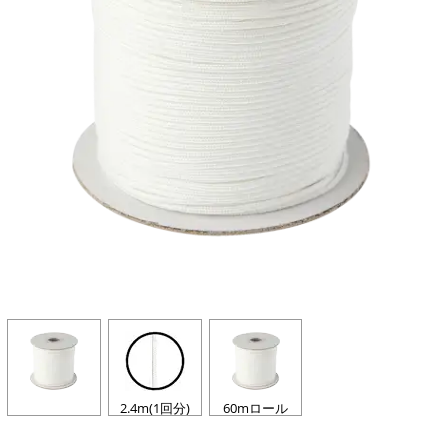
2.4m(1回分)
60mロール