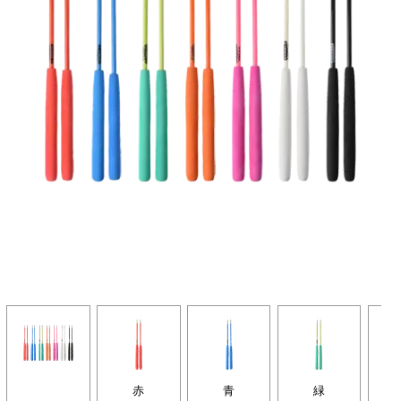
赤
青
緑
オ