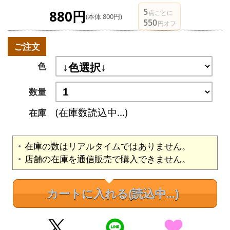
5
880円
点ごとに
(本体 800円)
550
円オフ
ご注文
色
数量
(在庫数読込中...)
在庫
在庫の数はリアルタイムではありません。
店舗の在庫を通信販売で購入できません。
カートに入れる
(読込中...)