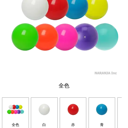
全色
全色
白
赤
青