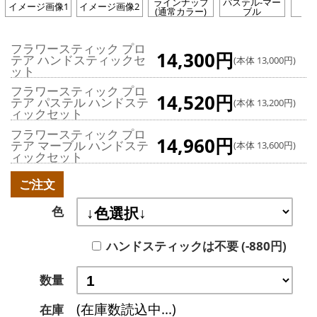
ラインナップ
パステル-マー
イメージ画像1
イメージ画像2
ホ
(通常カラー)
ブル
フラワースティック プロ
14,300円
テア ハンドスティックセ
(本体 13,000円)
ット
フラワースティック プロ
14,520円
テア パステル ハンドステ
(本体 13,200円)
ィックセット
フラワースティック プロ
14,960円
テア マーブル ハンドステ
(本体 13,600円)
ィックセット
ご注文
色
ハンドスティックは不要 (-880円)
数量
(在庫数読込中...)
在庫