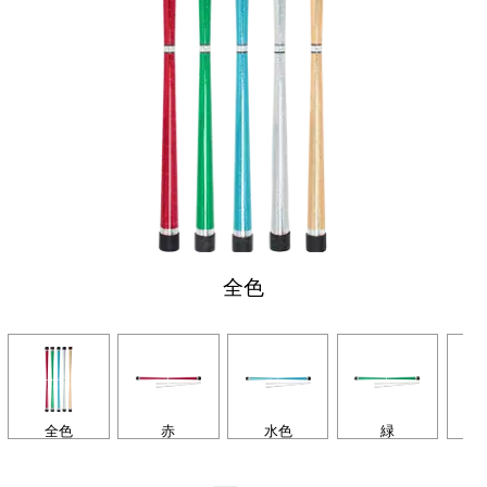
全色
全色
赤
水色
緑
シ