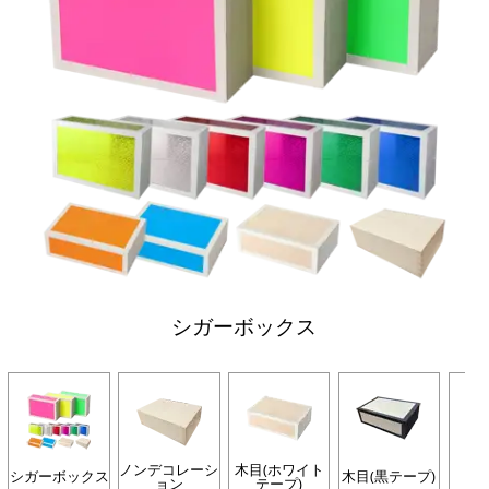
シガーボックス
ノンデコレーシ
木目(ホワイト
シガーボックス
木目(黒テープ)
オ
ョン
テープ)