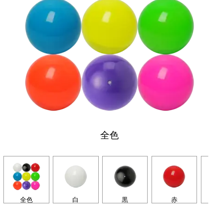
全色
全色
白
黒
赤