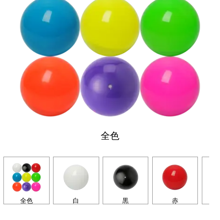
全色
全色
白
黒
赤