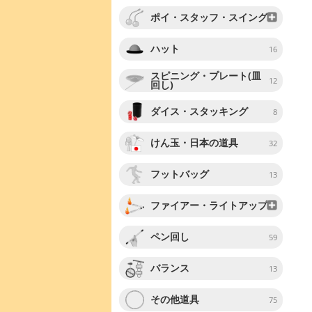
ポイ・スタッフ・スイング
ハット
16
スピニング・プレート(皿
12
回し)
ダイス・スタッキング
8
けん玉・日本の道具
32
フットバッグ
13
ファイアー・ライトアップ
ペン回し
59
バランス
13
その他道具
75