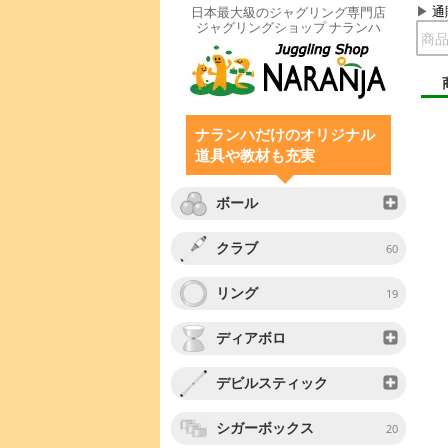
通
日本最大級のジャグリング専門店
ジャグリングショップ ナランハ
ナランハだけのオリジナル
道具や教材も充実
ボール
クラブ
60
リング
19
ディアボロ
デビルスティック
シガーボックス
20