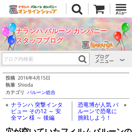
ナランハ バルーン カンパニー
スタッフブログ
ブログ
メニュー
投稿
2016年4月15日
執筆
Shioda
カテゴリ
バルーン総合
«
ナランハ 突撃インタ
恐竜博が人気 バ
»
ビュー その12 ～ 安
ルーンで恐竜に
全マン 様 ～ 後編
挑戦しよう！
穴が空いていたフィルムバルーンの