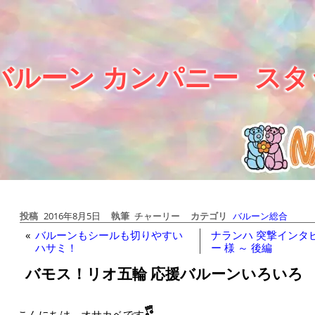
バルーン カンパニー
スタ
投稿
2016年8月5日
執筆
チャーリー
カテゴリ
バルーン総合
«
バルーンもシールも切りやすい
ナランハ 突撃インタビ
ハサミ！
ー 様 ～ 後編
バモス！リオ五輪 応援バルーンいろいろ
こんにちは、オサカベです