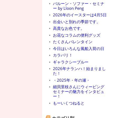
バルーン・ソファー・セミナ
ー by Lloon Peng
2026年のイースターは4月5日
出会いと別れの季節です。
高貴なお色です。
お花なコラムの便利グッズ
たくさんバレンタイン
今日はいろんな風船入荷の日
カラバリ！
ギャラクシーブルー
2026年ナランハ！始まりまし
た！
・2025年・年の瀬・
細貝里枝さんにウィービング
セミナーの魅力をインタビュ
ー！
もーいくつねると