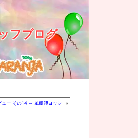
ッフブログ
ュー その14 ～ 風船師ヨッシ
»