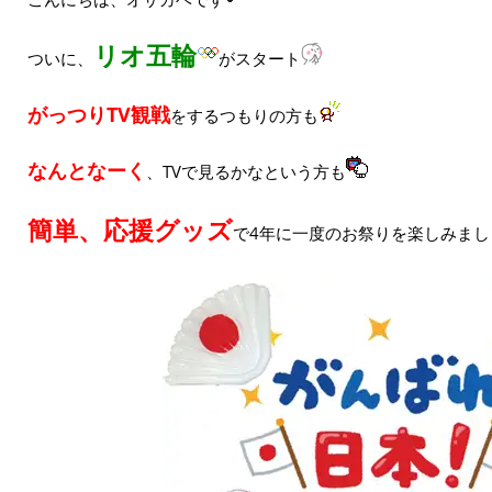
リオ五輪
ついに、
がスタート
がっつりTV観戦
をするつもりの方も
なんとなーく
、TVで見るかなという方も
簡単、応援グッズ
で4年に一度のお祭りを楽しみまし