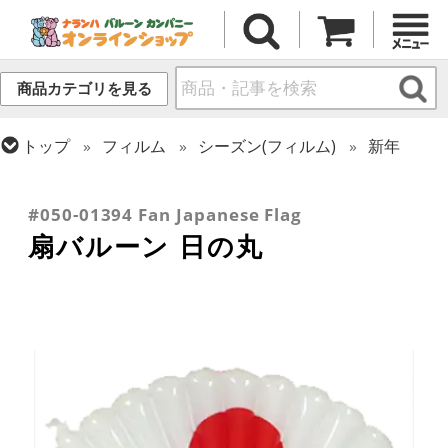
商品カテゴリを見る
トップ
フィルム
シーズン(フィルム)
新年
トップ
フィルム
シーズン(フィルム)
トップ
フィルム
テーマ
和風バルーン
トップ
フィルム
テーマ
バラエティ
ひなまつり・こどもの日
#050-01394 Fan Japanese Flag
扇バルーン 日の丸