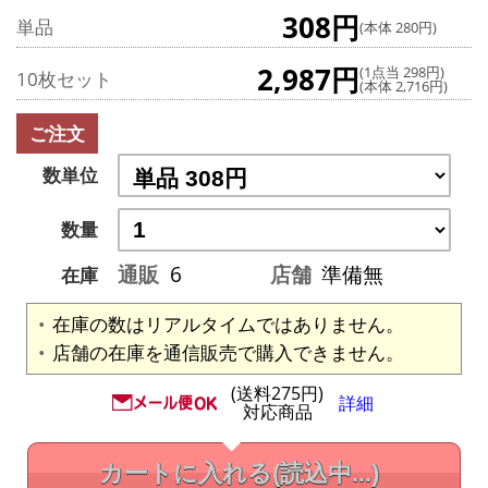
308円
単品
(本体 280円)
2,987円
(1点当 298円)
10枚セット
(本体 2,716円)
ご注文
数単位
数量
通販
6
店舗
準備無
在庫
在庫の数はリアルタイムではありません。
店舗の在庫を通信販売で購入できません。
(送料275円)
詳細
対応商品
カートに入れる
(読込中...)