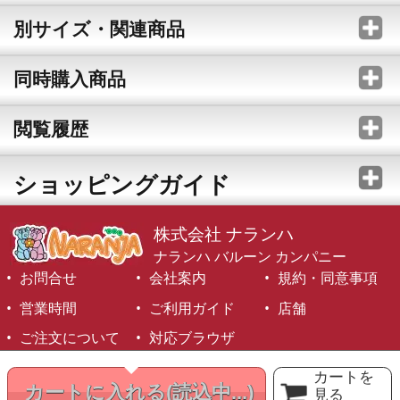
別サイズ・関連商品
同時購入商品
閲覧履歴
ショッピングガイド
株式会社 ナランハ
ナランハ バルーン カンパニー
お問合せ
会社案内
規約・同意事項
営業時間
ご利用ガイド
店舗
ご注文について
対応ブラウザ
©1999-2026 NARANJA Inc. All Rights Reserved.
カートを
カートに入れる
(読込中...)
見る