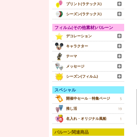
プリント(ラテックス)
シーズン(ラテックス)
フィルム(その他素材)バルーン
デコレーション
キャラクター
テーマ
メッセージ
シーズン(フィルム)
スペシャル
開催中セール・特集ページ
5
推し活
19
名入れ・オリジナル風船
1
バルーン関連商品