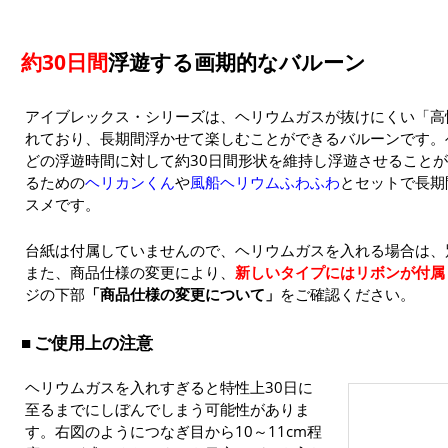
約30日間
浮遊する画期的なバルーン
アイブレックス・シリーズは、ヘリウムガスが抜けにくい「高
れており、長期間浮かせて楽しむことができるバルーンです。
どの浮遊時間に対して約30日間形状を維持し浮遊させること
るための
ヘリカンくん
や
風船ヘリウムふわふわ
とセットで長期
スメです。
台紙は付属していませんので、ヘリウムガスを入れる場合は、
また、商品仕様の変更により、
新しいタイプにはリボンが付属
ジの下部
「商品仕様の変更について」
をご確認ください。
ご使用上の注意
ヘリウムガスを入れすぎると特性上30日に
至るまでにしぼんでしまう可能性がありま
す。右図のようにつなぎ目から10～11cm程