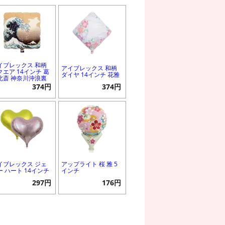
イブレックス 和柄
アイブレックス 和柄
クエア 14インチ 葛
ダイヤ 14インチ 花雅
北斎 神奈川沖浪裏
374円
374円
イブレックス ジェ
アップライト 桜 雅 5
ー ハート 14インチ
インチ
297円
176円