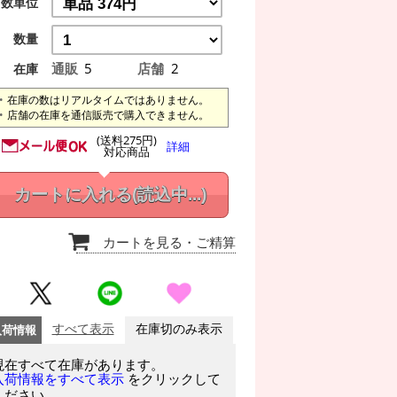
数単位
数量
通販
5
店舗
2
在庫
在庫の数はリアルタイムではありません。
店舗の在庫を通信販売で購入できません。
(送料275円)
詳細
対応商品
カートに入れる
(読込中...)
カートを見る
・ご精算
入荷情報
すべて表示
在庫切のみ表示
現在すべて在庫があります。
をクリックして
入荷情報をすべて表示
ください。