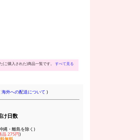
た(ご購入された)商品一覧です。
すべて見る
(
海外への配送について
)
届け日数
(※沖縄・離島を除く)
品 275円
)
送料無料