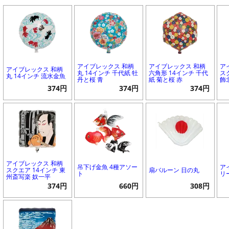
アイブレックス 和柄
アイブレックス 和柄
ア
アイブレックス 和柄
丸 14インチ 千代紙 牡
六角形 14インチ 千代
ス
丸 14インチ 流水金魚
丹と桜 青
紙 菊と桜 赤
飾
374円
374円
374円
アイブレックス 和柄
吊下げ金魚 4種アソー
ア
スクエア 14インチ 東
扇バルーン 日の丸
ト
リ
州斎写楽 奴一平
374円
660円
308円