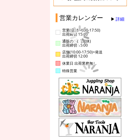
営業カレンダー
詳細
営業(店舗14:00-17:50)
出荷締切 15:00
通販のみ(店舗休)
出荷締切 15:00
店舗(10:00-17:50)+発送
出荷締切 12:00
休業日 出荷業務無し
特殊営業