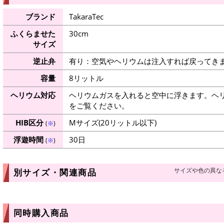
ブランド
TakaraTec
ふくらませた
30cm
サイズ
逆止弁
有り：空気やヘリウムは注入すれば戻ってき
容量
8リットル
ヘリウム対応
ヘリウムガスを入れると空中に浮きます。ヘ
をご覧ください。
HIB区分
Mサイズ(20リットル以下)
(
※
)
浮遊時間
30日
(
※
)
サイズや色の異な
別サイズ・関連商品
同時購入商品