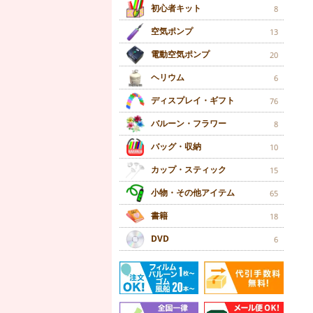
初心者キット
8
空気ポンプ
13
電動空気ポンプ
20
ヘリウム
6
ディスプレイ・ギフト
76
バルーン・フラワー
8
バッグ・収納
10
カップ・スティック
15
小物・その他アイテム
65
書籍
18
DVD
6