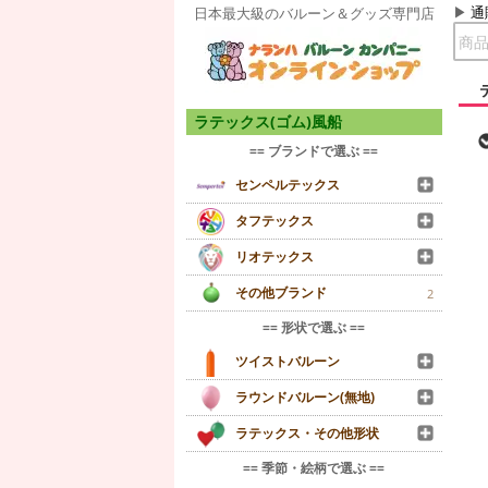
通
日本最大級のバルーン＆グッズ専門店
ラテックス(ゴム)風船
== ブランドで選ぶ ==
センペルテックス
タフテックス
リオテックス
その他ブランド
2
== 形状で選ぶ ==
ツイストバルーン
ラウンドバルーン(無地)
ラテックス・その他形状
== 季節・絵柄で選ぶ ==