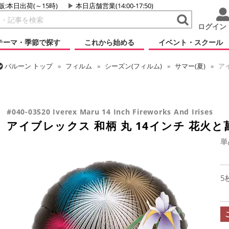
販:本日出荷(～15時)
本日店舗営業(14:00-17:50)
ログイン
テーマ・季節で探す
これから始める
イベント・スクール
バルーン
トップ
フィルム
シーズン(フィルム)
サマー(夏)
アイ
バルーン
トップ
フィルム
テーマ
植物・お花
アイブレックス 
バルーン
トップ
フィルム
デコレーション
アイブレックス
ア
バルーン
トップ
フィルム
テーマ
和風バルーン
アイブレックス
#040-03520 Iverex Maru 14 Inch Fireworks And Irises
アイブレックス 和柄 丸 14インチ 花火と
単
5