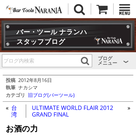
バー・ツール ナランハ
スタッフブログ
ブログ
メニュー
投稿
2012年8月16日
執筆
ナカシマ
カテゴリ
旧ブログ(バーツール)
«
台
ULTIMATE WORLD FLAIR 2012
»
湾
GRAND FINAL
お酒の力