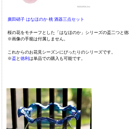
廣田硝子 はなほのか 桃 酒器三点セット
桜の花をモチーフとした「はなほのか」シリーズの盃二つと徳
※画像の手籠は付属しません。
これからのお花見シーズンにぴったりのシリーズです。
※
盃
と
徳利
は単品での購入も可能です。