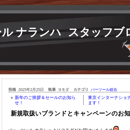
ル ナランハ
スタッフブ
投稿
2025年2月25日
執筆
ヨモダ
カテゴリ
バーツール総合
«
新年のご挨拶＆セールのお知ら
東京インターナショナ
せ！
ます！
新規取扱いブランドとキャンペーンのお
バー・ツール ナランハよりヨモダがお届けいたします