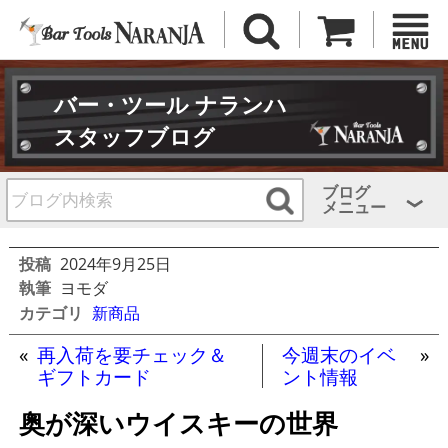
バー・ツール ナランハ
スタッフブログ
ブログ
メニュー
投稿
2024年9月25日
執筆
ヨモダ
カテゴリ
新商品
«
再入荷を要チェック＆
今週末のイベ
»
ギフトカード
ント情報
奥が深いウイスキーの世界