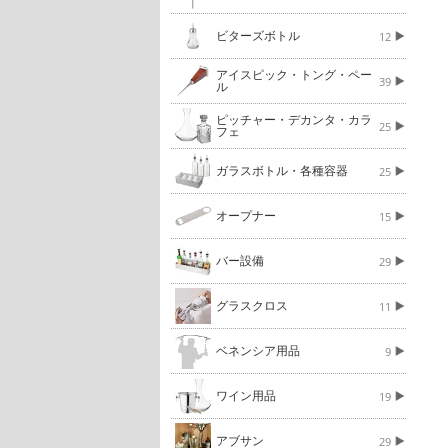
ビターズボトル
12
アイスピック・トング・ペー
39
ル
ピッチャー・デカンタ・カラ
25
フェ
ガラスボトル・各種容器
25
オープナー
15
バー設備
29
グラスクロス
11
ベネンシア用品
9
ワイン用品
19
アブサン
29