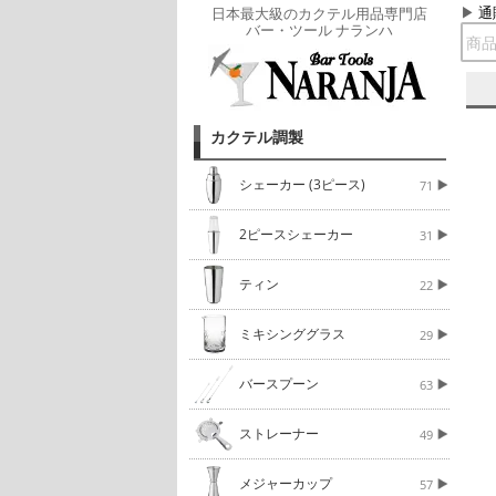
通
日本最大級のカクテル用品専門店
バー・ツール ナランハ
カクテル調製
シェーカー (3ピース)
71
2ピースシェーカー
31
ティン
22
ミキシンググラス
29
バースプーン
63
ストレーナー
49
メジャーカップ
57