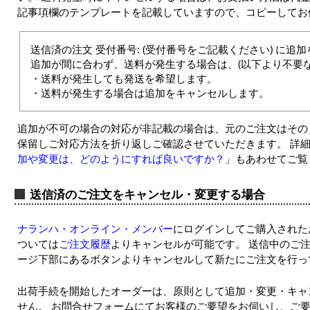
記事項欄のテンプレートを記載していますので、コピーしてお
送信済の注文 受付番号: (受付番号をご記載ください) に追
追加が間に合わず、送料が発生する場合は、(以下より不要
・送料が発生しても発送を希望します。
・送料が発生する場合は追加をキャンセルします。
追加が不可の場合の対応が非記載の場合は、元のご注文はその
保留しご対応方法を折り返しご確認させていただきます。 詳細は
加や変更は、どのようにすれば良いですか？
」もあわせてご覧
送信済のご注文をキャンセル・変更する場合
ナランハ・オンライン・メンバー
にログインしてご購入された
ついては
ご注文履歴
よりキャンセルが可能です。 送信中のご
ージ下部にあるボタンよりキャンセルして新たにご注文を行っ
出荷手続を開始したオーダーは、原則として追加・変更・キャ
せん。 お問合せフォームにてお客様のご要望をお伺いし、ご