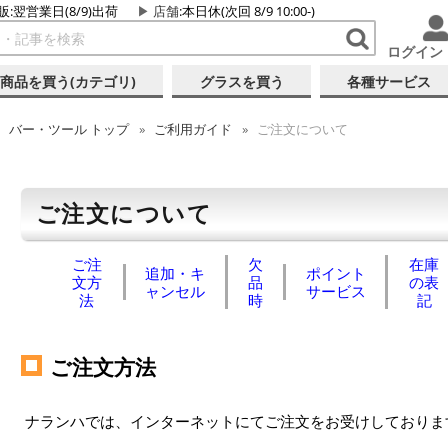
販:翌営業日(8/9)出荷
店舗
:本日休(次回 8/9 10:00-)
ログイン
商品を買う(カテゴリ)
グラスを買う
各種サービス
バー・ツール
トップ
ご利用ガイド
ご注文について
ご注文について
ご注
欠
在庫
追加・キ
ポイント
文方
品
の表
ャンセル
サービス
法
時
記
ご注文方法
ナランハでは、インターネットにてご注文をお受けしておりま