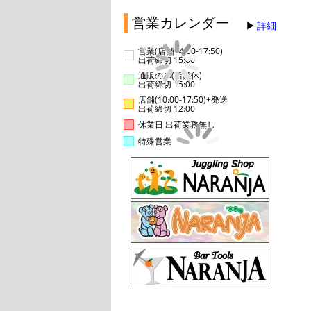
営業カレンダー
詳細
営業(店舗14:00-17:50)
出荷締切 15:00
通販のみ(店舗休)
出荷締切 15:00
店舗(10:00-17:50)+発送
出荷締切 12:00
休業日 出荷業務無し
特殊営業