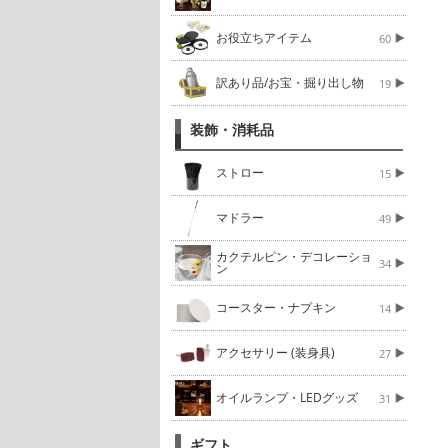
お役立ちアイテム
60
訳あり品/お宝・掘り出し物
19
装飾・消耗品
ストロー
15
マドラー
49
カクテルピン・デコレーショ
34
ン
コースター・ナプキン
14
アクセサリー (装身具)
27
オイルランプ・LEDグッズ
31
ギフト