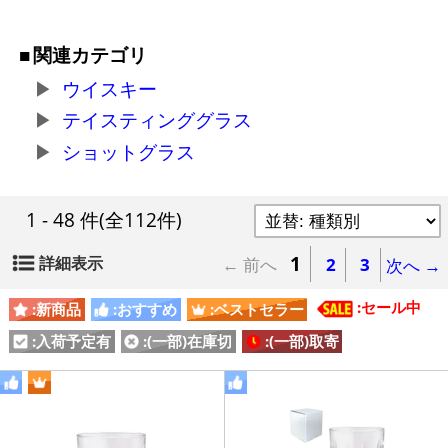
関連カテゴリ
ウイスキー
テイスティンググラス
ショットグラス
1 - 48 件
(全112件)
1
詳細表示
← 前へ
2
3
次へ →
:セール中
:新商品
:おすすめ
:ベストセラー
:入荷予定有
:(一部)在庫切
:(一部)取寄