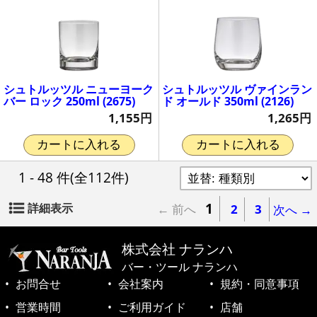
シュトルッツル ニューヨーク
シュトルッツル ヴァインラン
バー ロック 250ml (2675)
ド オールド 350ml (2126)
1,155円
1,265円
カートに入れる
カートに入れる
1 - 48 件
(全112件)
1
詳細表示
← 前へ
2
3
次へ →
株式会社 ナランハ
バー・ツール ナランハ
お問合せ
会社案内
規約・同意事項
営業時間
ご利用ガイド
店舗